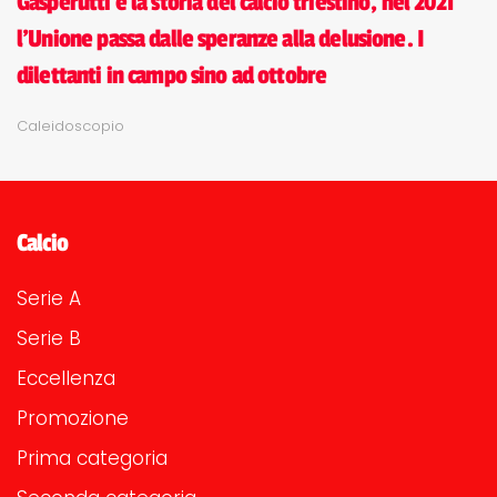
Gasperutti e la storia del calcio triestino, nel 2021
l'Unione passa dalle speranze alla delusione. I
dilettanti in campo sino ad ottobre
Caleidoscopio
Calcio
Serie A
Serie B
Eccellenza
Promozione
Prima categoria