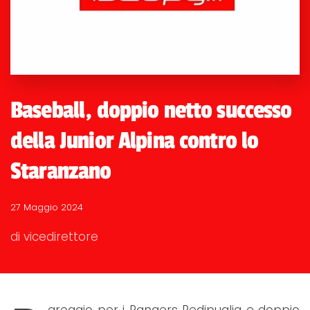
Baseball, doppio netto successo
della Junior Alpina contro lo
Staranzano
27 Maggio 2024
di vicedirettore