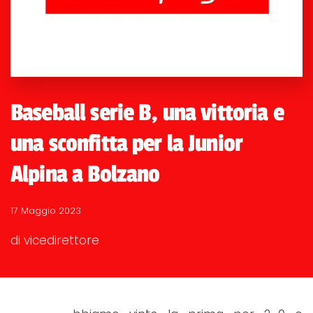
Baseball serie B, una vittoria e
una sconfitta per la Junior
Alpina a Bolzano
17 Maggio 2023
di vicedirettore