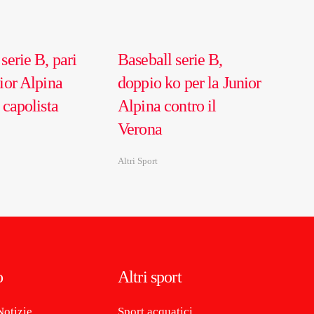
serie B, pari
Baseball serie B,
ior Alpina
doppio ko per la Junior
 capolista
Alpina contro il
Verona
Altri Sport
o
Altri sport
Notizie
Sport acquatici