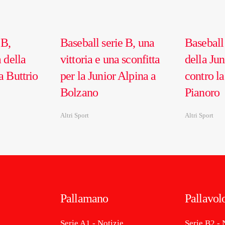
 B,
Baseball serie B, una
Baseball 
 della
vittoria e una sconfitta
della Jun
a Buttrio
per la Junior Alpina a
contro la
Bolzano
Pianoro
Altri Sport
Altri Sport
Pallamano
Pallavol
Serie A1 - Notizie
Serie B2 - 