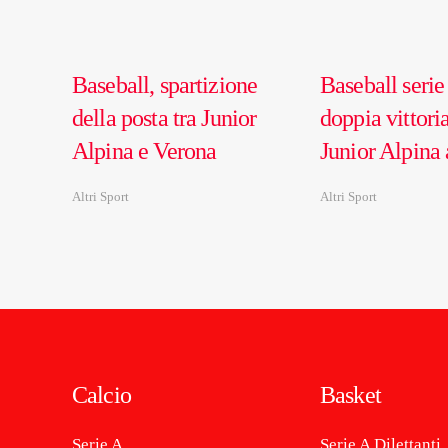
Baseball, spartizione
Baseball serie
della posta tra Junior
doppia vittoria
Alpina e Verona
Junior Alpina 
Altri Sport
Altri Sport
Calcio
Basket
Serie A
Serie A Dilettanti