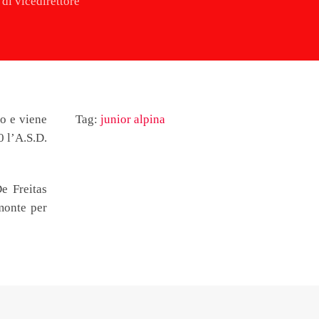
di vicedirettore
to e viene
Tag:
junior alpina
0 l’A.S.D.
e Freitas
monte per