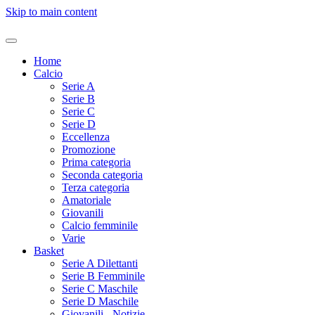
Skip to main content
Home
Calcio
Serie A
Serie B
Serie C
Serie D
Eccellenza
Promozione
Prima categoria
Seconda categoria
Terza categoria
Amatoriale
Giovanili
Calcio femminile
Varie
Basket
Serie A Dilettanti
Serie B Femminile
Serie C Maschile
Serie D Maschile
Giovanili - Notizie