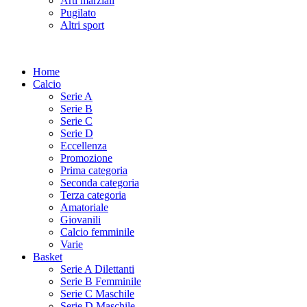
Arti marziali
Pugilato
Altri sport
Home
Calcio
Serie A
Serie B
Serie C
Serie D
Eccellenza
Promozione
Prima categoria
Seconda categoria
Terza categoria
Amatoriale
Giovanili
Calcio femminile
Varie
Basket
Serie A Dilettanti
Serie B Femminile
Serie C Maschile
Serie D Maschile