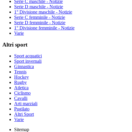
Serie C maschile - Notizie
Serie D maschile - Notizie
1° Divisione maschile - Notizie
Serie C femminile - Notizie
Serie D femminile - Notizie
1° Divisione femminile - Notizie
Varie
Altri sport
Sport acquatici
Sport invernali
Ginnastica
Tennis
Hockey
Rugby
Atletica
Ciclismo
Cavalli
Arti marziali
Pugilato
Altri Sport
Varie
Sitemap