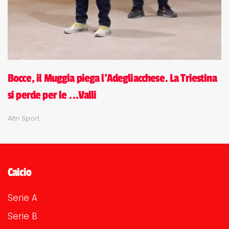
Bocce, il Muggia piega l'Adegliacchese. La Triestina
si perde per le ...Valli
Altri Sport
Calcio
Serie A
Serie B