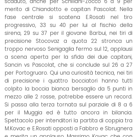
scaduto, anche per Schillani-Zocco 6 a 9 per
merito di Chiandotto e capitan Pascolat. Nella
fase centrale si scatena E.Rosati nel tiro
progressivo, 33 su 40 per lui al fischio della
sirena, 29 su 37 per il giovane Barbui, nei tiri di
precisione Stocovaz a quota 22 stronca un
troppo nervoso Senigaglia fermo sul 12, applausi
a scena aperta per la sfida dei due capitani,
Sancin vs Pascolat, che si conclude sul 26 a 27
per Portogruaro. Qui una curiosità tecnica, nei tiri
di precisione i quattro bocciatori hanno tutti
colpito la boccia bianca bersaglio da 5 punti in
mezzo alle 2 rosse, potrebbe essere un record.
Si passa alla terza tornata sul parziale di 8 a 6
per il Muggia ed è tutto ancora in bilancia.
Spettacolo per intenditori la partita di coppia tra
M.Kovac e E.Rosati opposti a Fabbro e Sbrugnera
e merita un applauso Massimo Kovac che con