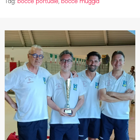
Tag:
bocce portuale
,
bocce muggia