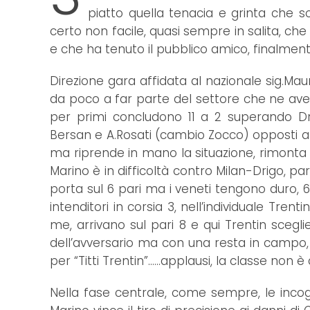
piatto quella tenacia e grinta che so
certo non facile, quasi sempre in salita, ch
e che ha tenuto il pubblico amico, finalmente
Direzione gara affidata al nazionale sig.Maur
da poco a far parte del settore che ne ave
per primi concludono 11 a 2 superando Drio
Bersan e A.Rosati (cambio Zocco) opposti a Te
ma riprende in mano la situazione, rimonta e
Marino è in difficoltà contro Milan-Drigo, p
porta sul 6 pari ma i veneti tengono duro, 6
intenditori in corsia 3, nell’individuale Tr
me, arrivano sul pari 8 e qui Trentin scegli
dell’avversario ma con una resta in campo, q
per “Titti Trentin”......applausi, la classe non 
Nella fase centrale, come sempre, le incogni