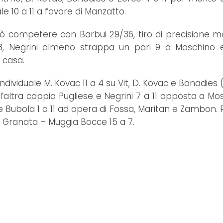
ale 10 a 11 a favore di Manzatto.
uò competere con Barbui 29/36, tiro di precisione
8, Negrini almeno strappa un pari 9 a Moschino 
i casa.
ndividuale M. Kovac 11 a 4 su Vit, D. Kovac e Bonadies
 l’altra coppia Pugliese e Negrini 7 a 11 opposta a Mo
e Bubola 1 a 11 ad opera di Fossa, Maritan e Zambon. R
to, Granata – Muggia Bocce 15 a 7.