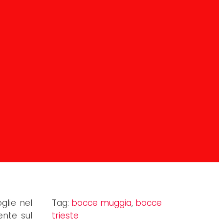
glie nel
Tag:
bocce muggia
,
bocce
ente sul
trieste