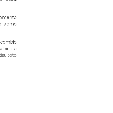
 momento
e siamo
 (cambio
schino e
isultato