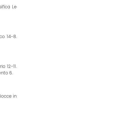
ifica Le
co 14-8.
o 12-11.
nto 6.
Bocce in