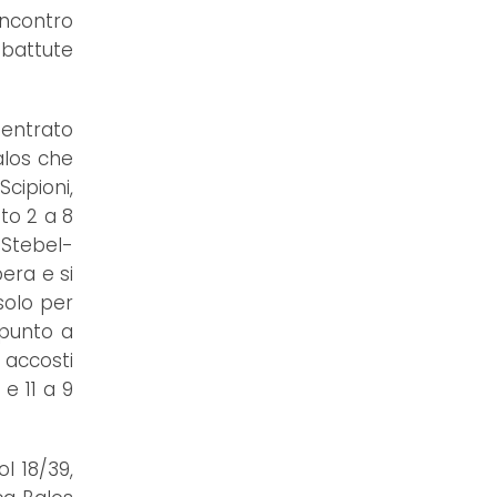
Incontro
 battute
 entrato
alos che
cipioni,
to 2 a 8
 Stebel-
era e si
solo per
 punto a
 accosti
e 11 a 9
l 18/39,