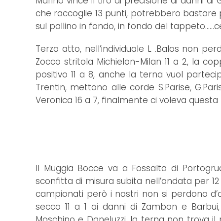
Marino vince il tiro di precisione ai danni d
che raccoglie 13 punti, potrebbero bastare​ 
sul pallino in fondo, in fondo del tappeto......ce
Terzo atto, nell’individuale L .Balos non p
Zocco stritola Michielon-Milan 11 a 2, la co
positivo 11 a 8, anche la terna vuol parteci
Trentin, mettono alle corde S.Parise, G.Par
Veronica 16 a 7, finalmente ci voleva questa b
Il Muggia Bocce va a Fossalta di Portogr
sconfitta di misura subita nell’andata per 1
campionati però i nostri non si perdono d’
secco 11 a 1 ai danni di Zambon e Barbu
Moschino e Daneluzzi, la terna non trova il 