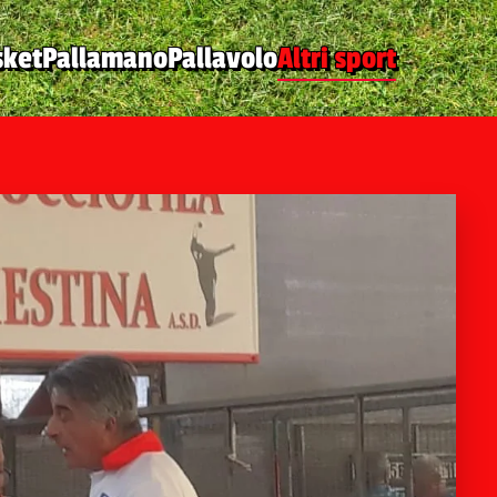
sket
Pallamano
Pallavolo
Altri sport