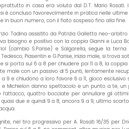
prattutto in casa era voluta dal D.T. Mario Rosati. 
e si è concluso favorevolmente in pratica nelle ultime
 in buon numero, con il fiato sospeso fino alla fine.
izio Tadina assistito da Patrizia Galletta neo-arbitro
va bisogno e positivo con la coppia Gianni e Luca B
l (cambio S.Parise) e Salgarella, segue la terna S
desco, Piasentin e G.Parise, inizia male, si trova sot
 si porta sul 6 a 8 per chiudere poi 11 a 8, la coppia
arte male con un passivo di 5 punti, lentamente recup
 a 9 e chiudono a loro favore 6 a 11, gioco esclusivo 
entin e Michielon danno spettacolo e un punto a te, un
e l’attacco, quattro bocciate per annullare gli ottimi
uasi due e quindi 9 a 8, ancora 9 a 9, ultimo scarto 
è acqua.
te, nel tiro progressivo per A. Rosati 16/35 per Drio