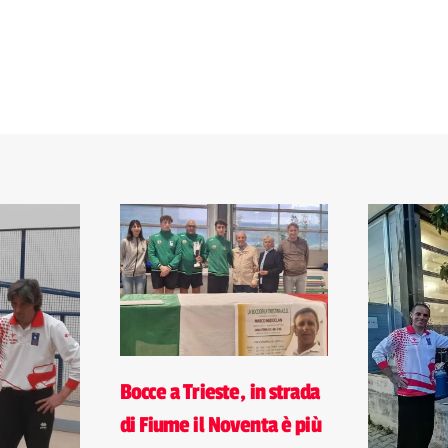
Bocce a Trieste, in strada
di Fiume il Noventa è più