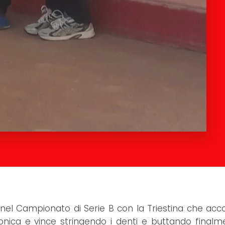
 nel Campionato di Serie B con la Triestina che acco
nica e vince stringendo i denti e buttando finalm