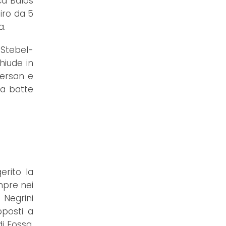
ca Balos
iro da 5
a.
 Stebel-
hiude in
Bersan e
na batte
erito la
mpre nei
 Negrini
posti a
i Fossa,