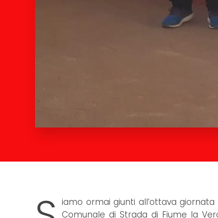
S
iamo ormai giunti all’ottava giornata
Comunale di Strada di Fiume la Vero