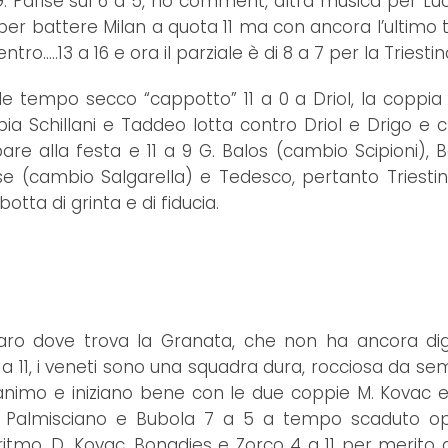
i G. Parise sul 6 a 5, no comment, altra musica per Lu
per battere Milan a quota 11 ma con ancora l’ultimo t
ntro.....13 a 16 e ora il parziale è di 8 a 7 per la Triestin
erde tempo secco “cappotto” 11 a 0 a Driol, la coppia
ppia Schillani e Taddeo lotta contro Driol e Drigo e c
pare alla festa e 11 a 9 G. Balos (cambio Scipioni), 
ise (cambio Salgarella) e Tedesco, pertanto Triesti
otta di grinta e di fiducia.
uaro dove trova la Granata, che non ha ancora dig
2 a 11, i veneti sono una squadra dura, rocciosa da se
animo e iniziano bene con le due coppie M. Kovac e
i, Palmisciano e Bubola 7 a 5 a tempo scaduto op
ritmo, D. Kovac, Bonadies e Zorco 4 a 11 per merito d