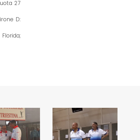
quota 27
girone D:
Florida;