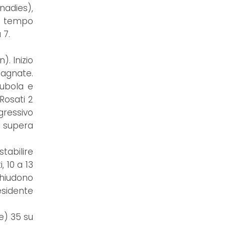
nadies),
 a tempo
 7.
). Inizio
 bagnate.
Bubola e
Rosati 2
ogressivo
ni supera
stabilire
, 10 a 13
chiudono
esidente
le) 35 su