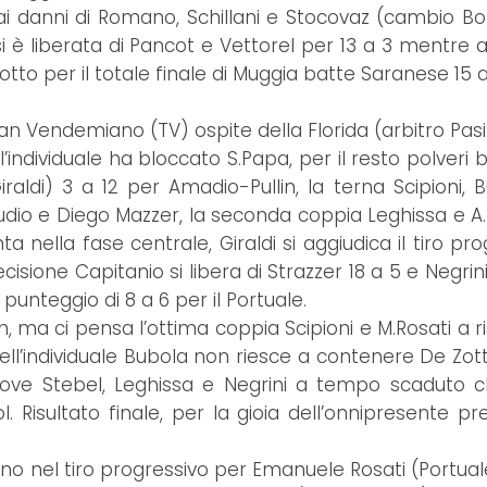
ai danni di Romano, Schillani e Stocovaz (cambio Bo
si è liberata di Pancot e Vettorel per 13 a 3 mentre
otto per il totale finale di Muggia batte Saranese 15 a
San Vendemiano (TV) ospite della Florida (arbitro Pasin
l’individuale ha bloccato S.Papa, per il resto polveri
aldi) 3 a 12 per Amadio-Pullin, la terna Scipioni, 
audio e Diego Mazzer, la seconda coppia Leghissa e A.
ta nella fase centrale, Giraldi si aggiudica il tiro pr
recisione Capitanio si libera di Strazzer 18 a 5 e Negri
 punteggio di 8 a 6 per il Portuale.
, ma ci pensa l’ottima coppia Scipioni e M.Rosati a ri
ell’individuale Bubola non riesce a contenere De Zotti
 dove Stebel, Leghissa e Negrini a tempo scaduto 
l. Risultato finale, per la gioia dell’onnipresente pr
 sono nel tiro progressivo per Emanuele Rosati (Portua