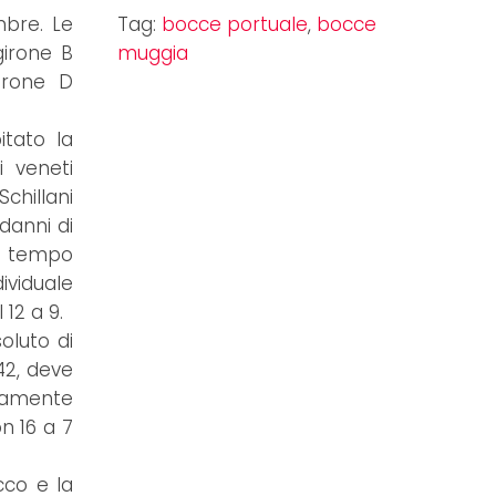
mbre. Le
Tag:
bocce portuale
,
bocce
girone B
muggia
irone D
itato la
i veneti
Schillani
danni di
a tempo
dividuale
12 a 9.
oluto di
42, deve
uramente
on 16 a 7
cco e la