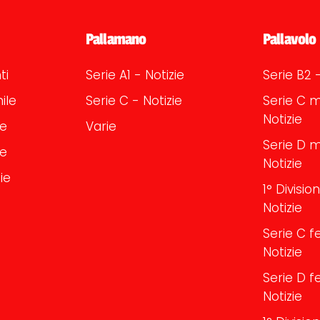
Pallamano
Pallavolo
ti
Serie A1 - Notizie
Serie B2 -
ile
Serie C - Notizie
Serie C m
Notizie
le
Varie
Serie D m
le
Notizie
ie
1° Divisi
Notizie
Serie C f
Notizie
Serie D f
Notizie