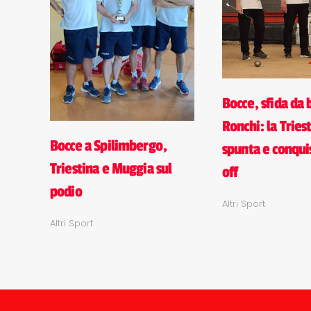
Bocce, sfida da b
Ronchi: la Triest
Bocce a Spilimbergo,
spunta e conquis
Triestina e Muggia sul
off
podio
Altri Sport
Altri Sport