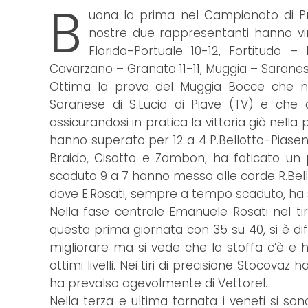
B
uona la prima nel Campionato di Pr
nostre due rappresentanti hanno vinto
Florida-Portuale 10-12, Fortitudo
Cavarzano – Granata 11-11, Muggia – Saranese
Ottima la prova del Muggia Bocce che nel
Saranese di S.Lucia di Piave (TV) e che 
assicurandosi in pratica la vittoria già nella
hanno superato per 12 a 4 P.Bellotto-Piasent
Braido, Cisotto e Zambon, ha faticato u
scaduto 9 a 7 hanno messo alle corde R.Bellott
dove E.Rosati, sempre a tempo scaduto, ha sa
Nella fase centrale Emanuele Rosati nel tiro
questa prima giornata con 35 su 40, si è di
migliorare ma si vede che la stoffa c’è 
ottimi livelli. Nei tiri di precisione Stocova
ha prevalso agevolmente di Vettorel.
Nella terza e ultima tornata i veneti si so