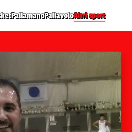
sket
Pallamano
Pallavolo
Altri sport