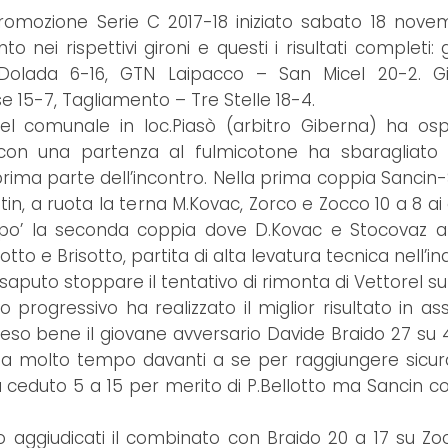
omozione Serie C 2017-18 iniziato sabato 18 nove
 nei rispettivi gironi e questi i risultati completi: 
 – Dolada 6-16, GTN Laipacco – San Micel 20-2. G
 15-7, Tagliamento – Tre Stelle 18-4.
 comunale in loc.Piasò (arbitro Giberna) ha osp
con una partenza al fulmicotone ha sbaragliato 
 prima parte dell’incontro. Nella prima coppia Sancin-
in, a ruota la terna M.Kovac, Zorco e Zocco 10 a 8 ai 
n po’ la seconda coppia dove D.Kovac e Stocovaz 
o e Brisotto, partita di alta levatura tecnica nell’in
puto stoppare il tentativo di rimonta di Vettorel sul 
 progressivo ha realizzato il miglior risultato in ass
feso bene il giovane avversario Davide Braido 27 su 
e ha molto tempo davanti a se per raggiungere sic
z ha ceduto 5 a 15 per merito di P.Bellotto ma Sancin c
no aggiudicati il combinato con Braido 20 a 17 su Zo