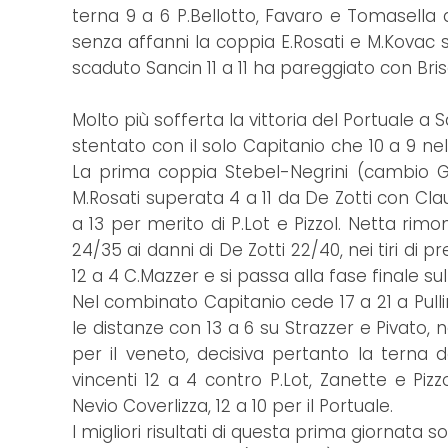
terna 9 a 6 P.Bellotto, Favaro e Tomasella 
senza affanni la coppia E.Rosati e M.Kovac 
scaduto Sancin 11 a 11 ha pareggiato con Bris
Molto più sofferta la vittoria del Portuale a 
stentato con il solo Capitanio che 10 a 9 nel
La prima coppia Stebel-Negrini (cambio Gir
M.Rosati superata 4 a 11 da De Zotti con Cl
a 13 per merito di P.Lot e Pizzol. Netta rimon
24/35 ai danni di De Zotti 22/40, nei tiri di p
12 a 4 C.Mazzer e si passa alla fase finale sul
Nel combinato Capitanio cede 17 a 21 a Pullin
le distanze con 13 a 6 su Strazzer e Pivato, n
per il veneto, decisiva pertanto la terna
vincenti 12 a 4 contro P.Lot, Zanette e Pizzo
Nevio Coverlizza, 12 a 10 per il Portuale.
I migliori risultati di questa prima giornata