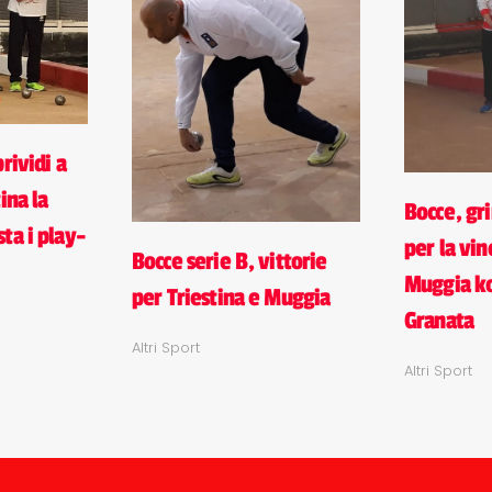
rividi a
ina la
Bocce, gri
ta i play-
per la vin
Bocce serie B, vittorie
Muggia ko
per Triestina e Muggia
Granata
Altri Sport
Altri Sport