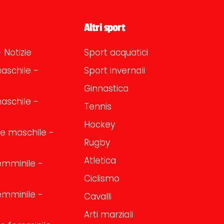
Altri sport
 Notizie
Sport acquatici
aschile -
Sport invernali
Ginnastica
aschile -
Tennis
Hockey
one maschile -
Rugby
Atletica
emminile -
Ciclismo
emminile -
Cavalli
Arti marziali