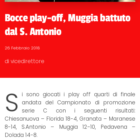
Bocce play-off, Muggia battuto
dal S. Antonio
26 Febbraio 2018
di vicedirettore
S
i sono giocati i play off quarti di finale
andata del Campionato di promozione
serie C con i seguenti risultati:
Chiesanuova – Florida 18-4, Granata – Maranese
8-14, S.Antonio – Muggia 12-10, Pedavena –
Dolada 14-8.