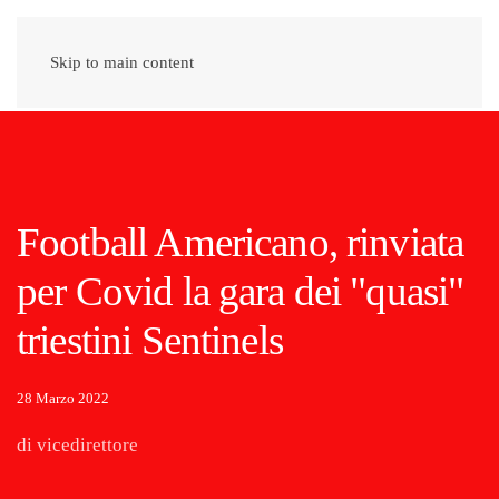
Skip to main content
Football Americano, rinviata
per Covid la gara dei "quasi"
triestini Sentinels
28 Marzo 2022
di vicedirettore