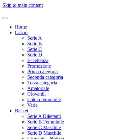
Skip to main content
Home
Calcio
Serie A
Serie B
Serie C
Serie D
Eccellenza
Promozione
Prima categoria
Seconda categoria
Terza categoria
Amatoriale
Giovanili
Calcio femminile
Varie
Basket
Serie A Dilettanti
Serie B Femminile
Serie C Maschile
Serie D Maschile
Giovanili - Notizie