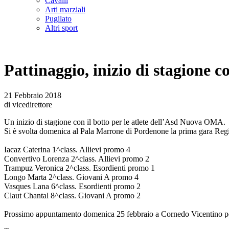
Cavalli
Arti marziali
Pugilato
Altri sport
Pattinaggio, inizio di stagione 
21 Febbraio 2018
di vicedirettore
Un inizio di stagione con il botto per le atlete dell’Asd Nuova OMA.
Si è svolta domenica al Pala Marrone di Pordenone la prima gara Region
Iacaz Caterina 1^class. Allievi promo 4
Convertivo Lorenza 2^class. Allievi promo 2
Trampuz Veronica 2^class. Esordienti promo 1
Longo Marta 2^class. Giovani A promo 4
Vasques Lana 6^class. Esordienti promo 2
Claut Chantal 8^class. Giovani A promo 2
Prossimo appuntamento domenica 25 febbraio a Cornedo Vicentino per 