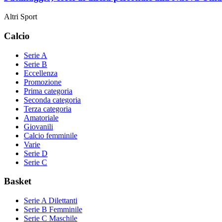
Altri Sport
Calcio
Serie A
Serie B
Eccellenza
Promozione
Prima categoria
Seconda categoria
Terza categoria
Amatoriale
Giovanili
Calcio femminile
Varie
Serie D
Serie C
Basket
Serie A Dilettanti
Serie B Femminile
Serie C Maschile