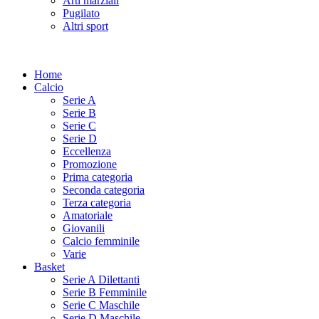
Arti marziali
Pugilato
Altri sport
Home
Calcio
Serie A
Serie B
Serie C
Serie D
Eccellenza
Promozione
Prima categoria
Seconda categoria
Terza categoria
Amatoriale
Giovanili
Calcio femminile
Varie
Basket
Serie A Dilettanti
Serie B Femminile
Serie C Maschile
Serie D Maschile