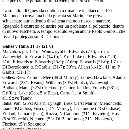
che però viene portato fuori da Mee prima di schiacciare.
La squadra di Quesada continua a rimanere in attacco e al 77′
Menoncello trova una bella giocata su Marin, che prova a
schiacciare pur cadendo di schiena ma non riesce a marcare.
Spagnolo è costretto ad uscire per un problema al polpaccio, dentro
di nuovo Fischetti. A tempo scaduto segna anche Paolo Garbisi, che
fissa il punteggio sul 31-17 finale.
Galles v Italia 31-17 (21-0)
Marcatori: p.t. 15’ m. Wainwright tr. Edwards (7-0); 25’ m.
Wainwright tr. Edwards (14-0); 29’ m. Lake tr. Edwards (21-0) s.t.
3’ m. Edwards tr. Edwards (28-0); 8’ drop Edwards (31-0); 13’ m.
Di Bartolomeo tr. P.Garbisi (31-7); 30’m. Allan (31-12); 41’ m. P.
Garbisi (31-17)
Galles: Rees-Zammit; Mee (39’st Murray), James, Hawkins, Adams;
Edwards (28’st Evans), Williams (39’st Hardy); Wainwright,
Botham, Mann (32’st Cracknell); Carter, Jenkins, Francis (38’pt,
Griffin), Lake (Cap, 5’st Elias), Carre (11’st Smith).
all. Steve Tandy
Italia: Pani (25’st Allan); Lynagh, Brex (31’st Marin), Menoncello,
Ioane, P.Garbisi, Fusco (14’st Varney); L.Cannone (23’st Odiase),
Zuliani, Lamaro (Cap); Ruzza, N.Cannone (31’st Favretto); Hasa
(5’st Zilocchi), Nicotera (5’st Di Bartolomeo; 21’st Nicotera),
Fischetti (5’st Spagnolo)