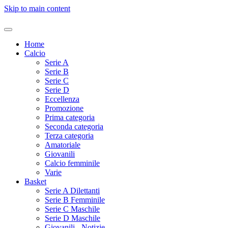
Skip to main content
Home
Calcio
Serie A
Serie B
Serie C
Serie D
Eccellenza
Promozione
Prima categoria
Seconda categoria
Terza categoria
Amatoriale
Giovanili
Calcio femminile
Varie
Basket
Serie A Dilettanti
Serie B Femminile
Serie C Maschile
Serie D Maschile
Giovanili - Notizie