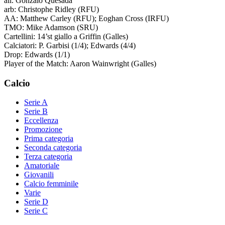
all. Gonzalo Quesada
arb: Christophe Ridley (RFU)
AA: Matthew Carley (RFU); Eoghan Cross (IRFU)
TMO: Mike Adamson (SRU)
Cartellini: 14’st giallo a Griffin (Galles)
Calciatori: P. Garbisi (1/4); Edwards (4/4)
Drop: Edwards (1/1)
Player of the Match: Aaron Wainwright (Galles)
Calcio
Serie A
Serie B
Eccellenza
Promozione
Prima categoria
Seconda categoria
Terza categoria
Amatoriale
Giovanili
Calcio femminile
Varie
Serie D
Serie C