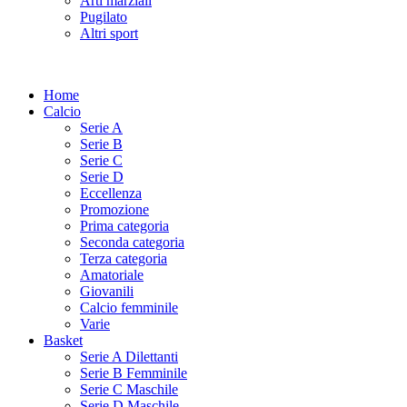
Arti marziali
Pugilato
Altri sport
Home
Calcio
Serie A
Serie B
Serie C
Serie D
Eccellenza
Promozione
Prima categoria
Seconda categoria
Terza categoria
Amatoriale
Giovanili
Calcio femminile
Varie
Basket
Serie A Dilettanti
Serie B Femminile
Serie C Maschile
Serie D Maschile