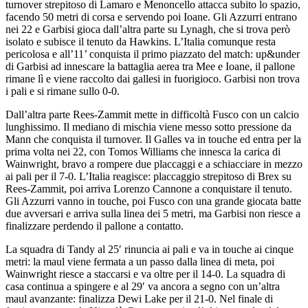
turnover strepitoso di Lamaro e Menoncello attacca subito lo spazio,
facendo 50 metri di corsa e servendo poi Ioane. Gli Azzurri entrano
nei 22 e Garbisi gioca dall’altra parte su Lynagh, che si trova però
isolato e subisce il tenuto da Hawkins. L’Italia comunque resta
pericolosa e all’11’ conquista il primo piazzato del match: up&under
di Garbisi ad innescare la battaglia aerea tra Mee e Ioane, il pallone
rimane lì e viene raccolto dai gallesi in fuorigioco. Garbisi non trova
i pali e si rimane sullo 0-0.
Dall’altra parte Rees-Zammit mette in difficoltà Fusco con un calcio
lunghissimo. Il mediano di mischia viene messo sotto pressione da
Mann che conquista il turnover. Il Galles va in touche ed entra per la
prima volta nei 22, con Tomos Williams che innesca la carica di
Wainwright, bravo a rompere due placcaggi e a schiacciare in mezzo
ai pali per il 7-0. L’Italia reagisce: placcaggio strepitoso di Brex su
Rees-Zammit, poi arriva Lorenzo Cannone a conquistare il tenuto.
Gli Azzurri vanno in touche, poi Fusco con una grande giocata batte
due avversari e arriva sulla linea dei 5 metri, ma Garbisi non riesce a
finalizzare perdendo il pallone a contatto.
La squadra di Tandy al 25′ rinuncia ai pali e va in touche ai cinque
metri: la maul viene fermata a un passo dalla linea di meta, poi
Wainwright riesce a staccarsi e va oltre per il 14-0. La squadra di
casa continua a spingere e al 29′ va ancora a segno con un’altra
maul avanzante: finalizza Dewi Lake per il 21-0. Nel finale di