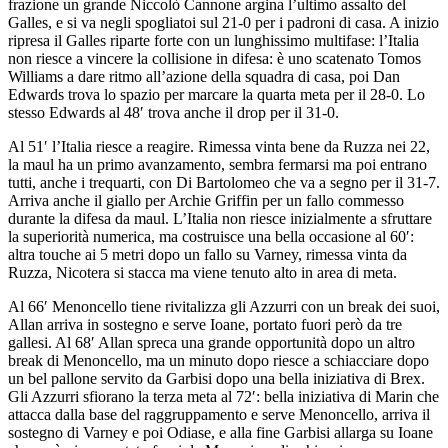
frazione un grande Niccolò Cannone argina l’ultimo assalto del
Galles, e si va negli spogliatoi sul 21-0 per i padroni di casa. A inizio
ripresa il Galles riparte forte con un lunghissimo multifase: l’Italia
non riesce a vincere la collisione in difesa: è uno scatenato Tomos
Williams a dare ritmo all’azione della squadra di casa, poi Dan
Edwards trova lo spazio per marcare la quarta meta per il 28-0. Lo
stesso Edwards al 48′ trova anche il drop per il 31-0.
Al 51′ l’Italia riesce a reagire. Rimessa vinta bene da Ruzza nei 22,
la maul ha un primo avanzamento, sembra fermarsi ma poi entrano
tutti, anche i trequarti, con Di Bartolomeo che va a segno per il 31-7.
Arriva anche il giallo per Archie Griffin per un fallo commesso
durante la difesa da maul. L’Italia non riesce inizialmente a sfruttare
la superiorità numerica, ma costruisce una bella occasione al 60′:
altra touche ai 5 metri dopo un fallo su Varney, rimessa vinta da
Ruzza, Nicotera si stacca ma viene tenuto alto in area di meta.
Al 66′ Menoncello tiene rivitalizza gli Azzurri con un break dei suoi,
Allan arriva in sostegno e serve Ioane, portato fuori però da tre
gallesi. Al 68′ Allan spreca una grande opportunità dopo un altro
break di Menoncello, ma un minuto dopo riesce a schiacciare dopo
un bel pallone servito da Garbisi dopo una bella iniziativa di Brex.
Gli Azzurri sfiorano la terza meta al 72′: bella iniziativa di Marin che
attacca dalla base del raggruppamento e serve Menoncello, arriva il
sostegno di Varney e poi Odiase, e alla fine Garbisi allarga su Ioane