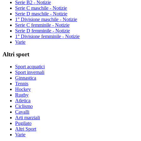
Serie B2 - Notizie
Serie C maschile - Notizie
Serie D maschile - Notizie
1° Divisione maschile - Notizie
Serie C femminile - Notizie
Serie D femminile - Notizie
1° Divisione femminile - Notizie
Varie
Altri sport
Sport acquatici
Sport invernali
Ginnastica
Tennis
Hockey
Rugby
Atletica
Ciclismo
Cavalli
Arti marziali
Pugilato
Altri Sport
Varie