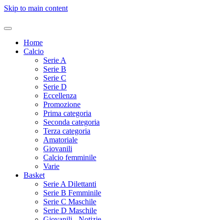
Skip to main content
Home
Calcio
Serie A
Serie B
Serie C
Serie D
Eccellenza
Promozione
Prima categoria
Seconda categoria
Terza categoria
Amatoriale
Giovanili
Calcio femminile
Varie
Basket
Serie A Dilettanti
Serie B Femminile
Serie C Maschile
Serie D Maschile
Giovanili - Notizie