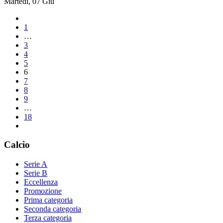
Martedì, 07 Giu
1
…
3
4
5
6
7
8
9
…
18
Calcio
Serie A
Serie B
Eccellenza
Promozione
Prima categoria
Seconda categoria
Terza categoria