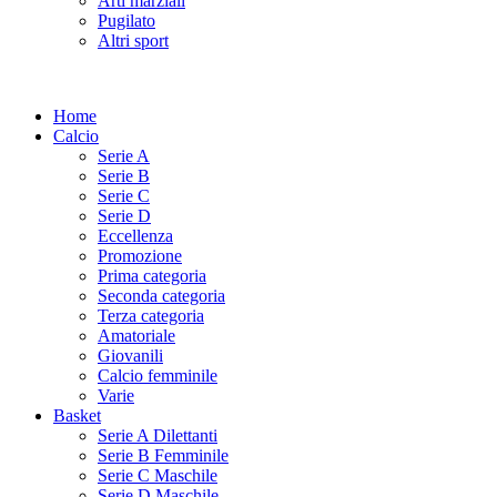
Arti marziali
Pugilato
Altri sport
Home
Calcio
Serie A
Serie B
Serie C
Serie D
Eccellenza
Promozione
Prima categoria
Seconda categoria
Terza categoria
Amatoriale
Giovanili
Calcio femminile
Varie
Basket
Serie A Dilettanti
Serie B Femminile
Serie C Maschile
Serie D Maschile