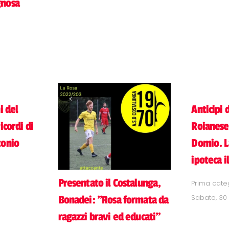
gnosa
i del
Anticipi d
icordi di
Roianese 
tonio
Domio. La
ipoteca i
Presentato il Costalunga,
Prima cate
Sabato, 30
Bonadei: "Rosa formata da
ragazzi bravi ed educati"