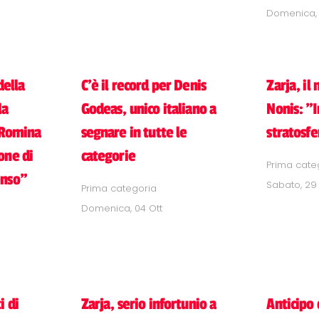
Domenica, 
della
C'è il record per Denis
Zarja, il
la
Godeas, unico italiano a
Nonis: "
, Romina
segnare in tutte le
stratosfe
one di
categorie
Prima cate
enso"
Sabato, 29
Prima categoria
Domenica, 04 Ott
i di
Zarja, serio infortunio a
Anticipo 