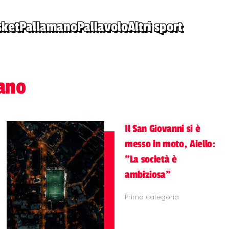
sket
Pallamano
Pallavolo
Altri sport
iano
Il San Giovanni si è
messo in moto, Aiello:
"La società è
ambiziosa"
Prima categoria