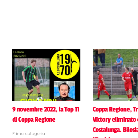
9 novembre 2022, la Top 11
Coppa Regione, Tr
di Coppa Regione
Victory eliminato 
Costalunga. Bilosl
Prima categoria