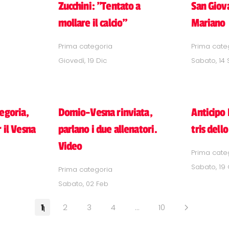
Zucchini: "Tentato a
San Giova
mollare il calcio"
Mariano
Prima categoria
Prima cate
Giovedì, 19 Dic
Sabato, 14 
egoria,
Domio-Vesna rinviata,
Anticipo 
 il Vesna
parlano i due allenatori.
tris dell
Video
Prima cate
Sabato, 19
Prima categoria
Sabato, 02 Feb
1
2
3
4
…
10