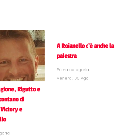
A Roianello c'è anche la
palestra
Prima categoria
Venerdì, 06 Ago
gione, Rigutto e
ccontano di
 Victory e
llo
goria