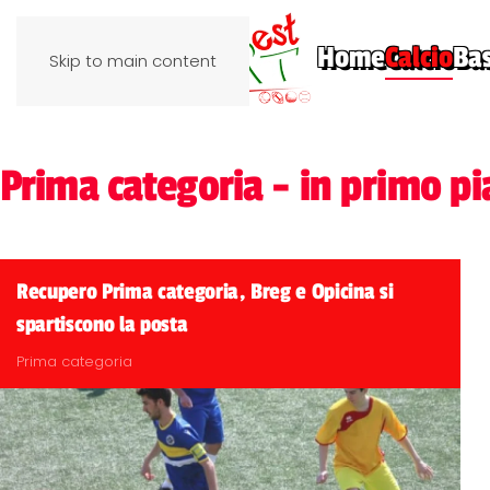
Home
Calcio
Ba
Skip to main content
Prima categoria - in primo p
Recupero Prima categoria, Breg e Opicina si
spartiscono la posta
Prima categoria