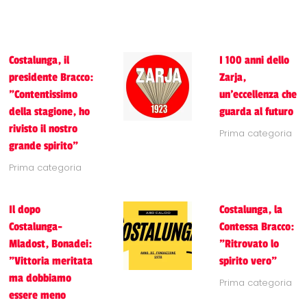
Costalunga, il
I 100 anni dello
presidente Bracco:
Zarja,
"Contentissimo
un'eccellenza che
della stagione, ho
guarda al futuro
rivisto il nostro
Prima categoria
grande spirito"
Prima categoria
Il dopo
Costalunga, la
Costalunga-
Contessa Bracco:
Mladost, Bonadei:
"Ritrovato lo
"Vittoria meritata
spirito vero"
ma dobbiamo
Prima categoria
essere meno