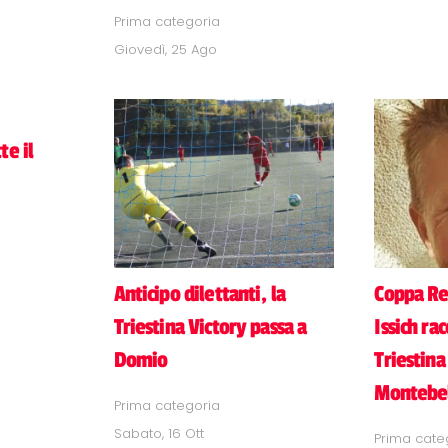
Prima categoria
Giovedì, 25 Ago
te il
Anticipo dilettanti, la
Coppa Re
Triestina Victory passa a
Issich ra
Domio
Triestina
Montebe
Prima categoria
Sabato, 16 Ott
Prima cate