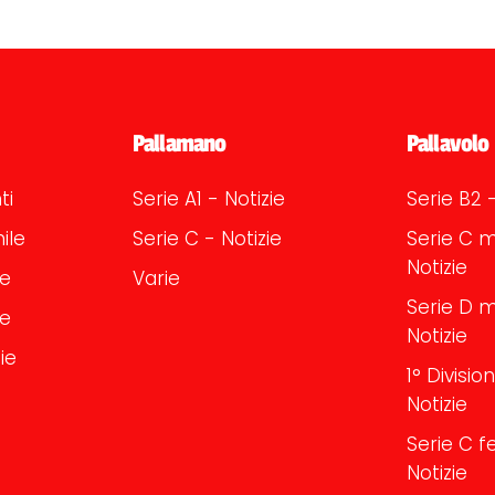
Pallamano
Pallavolo
ti
Serie A1 - Notizie
Serie B2 -
ile
Serie C - Notizie
Serie C m
Notizie
le
Varie
Serie D m
le
Notizie
ie
1° Divisi
Notizie
Serie C f
Notizie