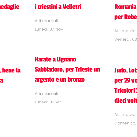
medaglie
i triestini a Velletri
Romania,
per Robe
Arti marziali
Lunedì, 07 Nov
Arti marzial
Venerdì, 03
Karate a Lignano
Sabbiadoro, per Trieste un
, bene la
Judo, Lot
argento e un bronzo
na
per 29 vo
Tricolori
Arti marziali
dieci vol
Lunedì, 01 Set
Arti marzial
Domenica, 