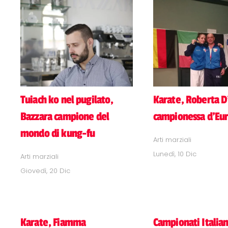
Tuiach ko nel pugilato,
Karate, Roberta 
Bazzara campione del
campionessa d'Eur
mondo di kung-fu
Arti marziali
Lunedì, 10 Dic
Arti marziali
Giovedì, 20 Dic
Karate, Fiamma
Campionati Italian