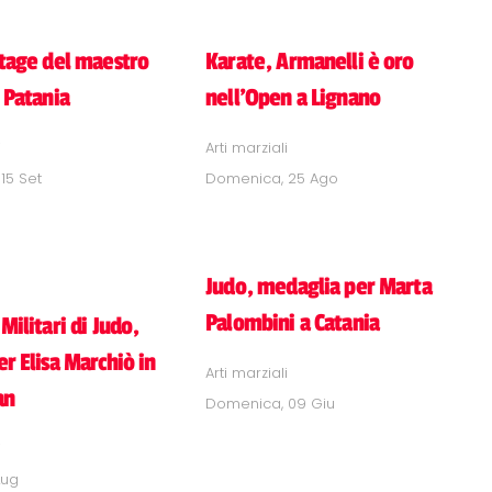
stage del maestro
Karate, Armanelli è oro
 Patania
nell'Open a Lignano
i
Arti marziali
15 Set
Domenica, 25 Ago
Judo, medaglia per Marta
Palombini a Catania
Militari di Judo,
r Elisa Marchiò in
Arti marziali
an
Domenica, 09 Giu
i
Lug