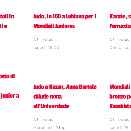
toli in
Judo, in 100 a Lubiana per i
Karate, 
ti e
Mondiali Juniores
Ferruccio
Arti marziali
Arti marzial
Lunedì, 28 Ott
Domenica, 
osto di
Judo a Kazan, Anna Bartole
Mondiali 
junior a
chiude nona
bronzo pe
all'Universiade
Kazakist
Arti marziali
Arti marzial
Mercoledì, 10 Lug
Lunedì, 08 