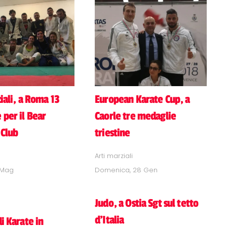
iali, a Roma 13
European Karate Cup, a
 per il Bear
Caorle tre medaglie
 Club
triestine
i
Arti marziali
7 Mag
Domenica, 28 Gen
Judo, a Ostia Sgt sul tetto
d'Italia
i Karate in