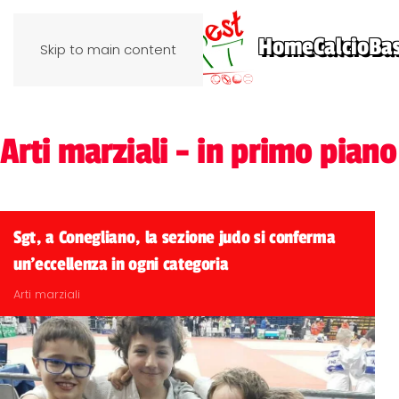
Home
Calcio
Ba
Skip to main content
Arti marziali - in primo piano
Sgt, a Conegliano, la sezione judo si conferma
un'eccellenza in ogni categoria
Arti marziali