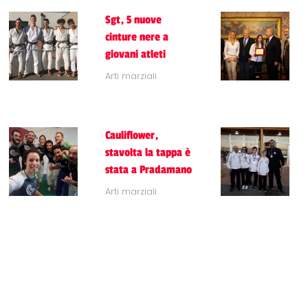
Sgt, 5 nuove
cinture nere a
giovani atleti
Arti marziali
Cauliflower,
stavolta la tappa è
stata a Pradamano
Arti marziali