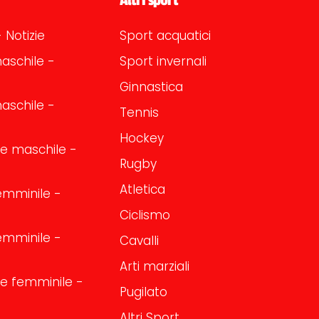
 Notizie
Sport acquatici
aschile -
Sport invernali
Ginnastica
aschile -
Tennis
Hockey
one maschile -
Rugby
Atletica
emminile -
Ciclismo
emminile -
Cavalli
Arti marziali
one femminile -
Pugilato
Altri Sport