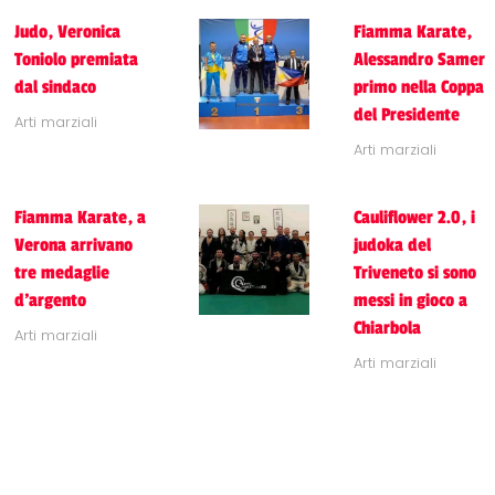
Judo, Veronica
Fiamma Karate,
Toniolo premiata
Alessandro Samer
dal sindaco
primo nella Coppa
del Presidente
Arti marziali
Arti marziali
Fiamma Karate, a
Cauliflower 2.0, i
Verona arrivano
judoka del
tre medaglie
Triveneto si sono
d'argento
messi in gioco a
Chiarbola
Arti marziali
Arti marziali