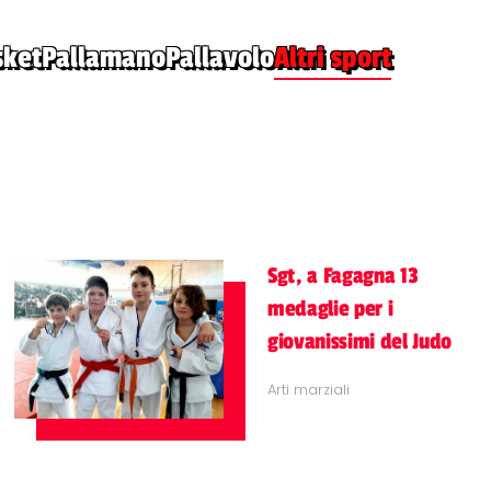
sket
Pallamano
Pallavolo
Altri sport
Sgt, a Fagagna 13
medaglie per i
giovanissimi del Judo
Arti marziali