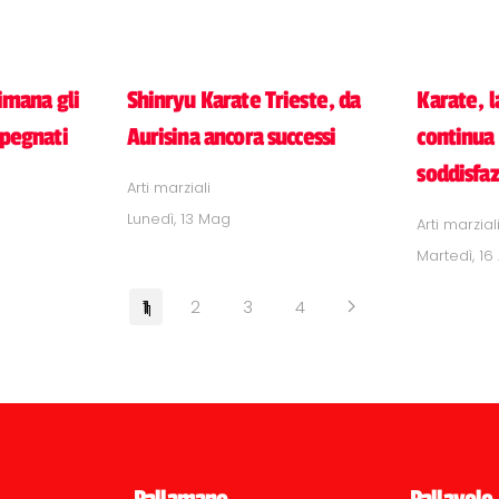
timana gli
Shinryu Karate Trieste, da
Karate, l
mpegnati
Aurisina ancora successi
continua 
soddisfaz
Arti marziali
Lunedì, 13 Mag
Arti marzial
Martedì, 16
1
2
3
4
Pallamano
Pallavolo