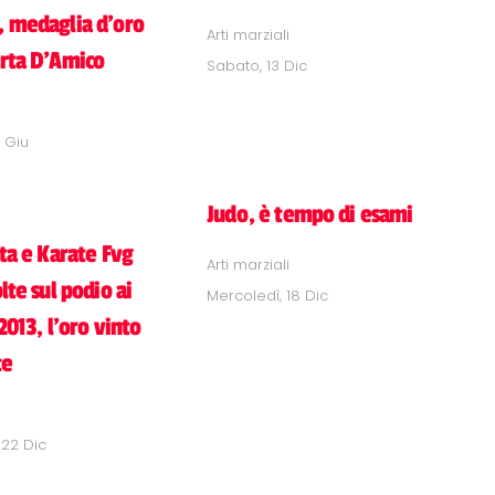
 medaglia d'oro
Arti marziali
rta D'Amico
Sabato, 13 Dic
i
 Giu
Judo, è tempo di esami
ta e Karate Fvg
Arti marziali
lte sul podio ai
Mercoledì, 18 Dic
 2013, l’oro vinto
te
i
22 Dic