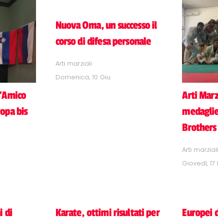
Nuova Oma, un successo il
corso di difesa personale
Arti marziali
Domenica, 10 Giu
D'Amico
Arti Marz
opa bis
medaglie
Brothers
Arti marzial
Giovedì, 1
i di
Karate, ottimi risultati per
Europei d