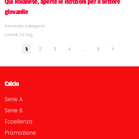
Qui Roianese, aperte le iscrizioni per il settore
giovanile
Seconda categoria
Lunedì, 02 Lug
1
2
3
4
…
9
Calcio
Serie A
Serie B
Eccellenza
Promozione