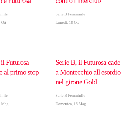
b e Futurosa
contro l'Interclub
inile
Serie B Femminile
 Ott
Lunedì, 18 Ott
 il Futurosa
Serie B, il Futurosa cade
e al primo stop
a Montecchio all'esordio
nel girone Gold
inile
Serie B Femminile
3 Mag
Domenica, 16 Mag