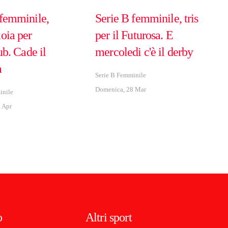
 femminile,
Serie B femminile, tris
oia per
per il Futurosa. E
lub. Cade il
mercoledi c'è il derby
a
Serie B Femminile
Domenica, 28 Mar
inile
 Apr
o
Altri sport