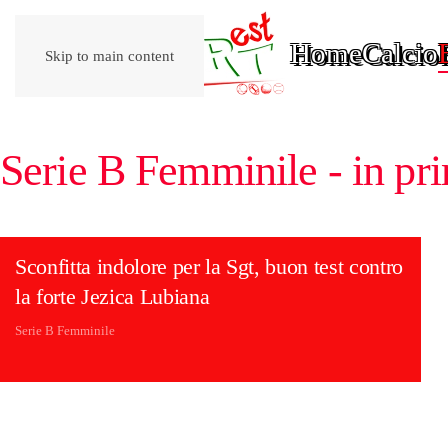
Home
Calcio
Skip to main content
Serie B Femminile - in pr
Sconfitta indolore per la Sgt, buon test contro
la forte Jezica Lubiana
Serie B Femminile