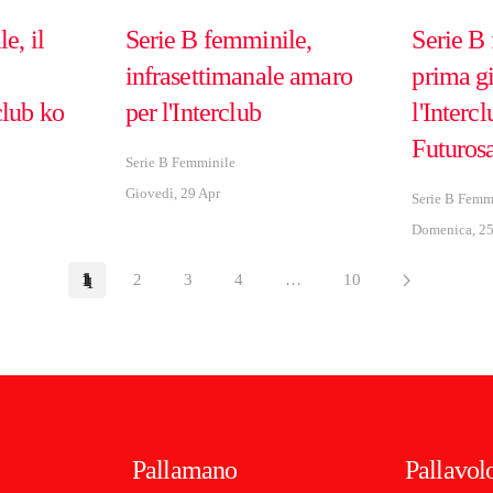
e, il
Serie B femminile,
Serie B
infrasettimanale amaro
prima gi
club ko
per l'Interclub
l'Interc
Futuros
Serie B Femminile
Giovedì, 29 Apr
Serie B Femm
Domenica, 25
1
2
3
4
…
10
Pallamano
Pallavol