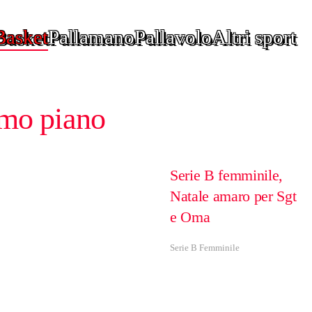
Basket
Pallamano
Pallavolo
Altri sport
imo piano
Serie B femminile,
Natale amaro per Sgt
e Oma
Serie B Femminile