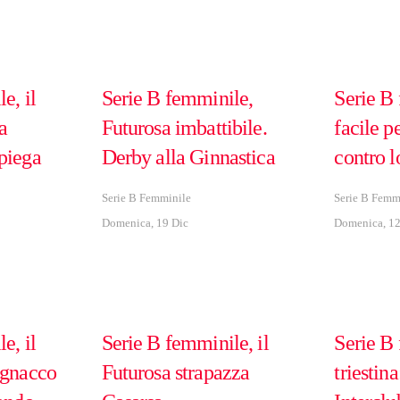
e, il
Serie B femminile,
Serie B 
a
Futurosa imbattibile.
facile p
piega
Derby alla Ginnastica
contro l
Serie B Femminile
Serie B Femm
Domenica, 19 Dic
Domenica, 12
e, il
Serie B femminile, il
Serie B 
ignacco
Futurosa strapazza
triestin