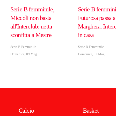
Serie B femminile,
Serie B femminil
Miccoli non basta
Futurosa passa a
all'Interclub: netta
Marghera. Inter
sconfitta a Mestre
in casa
Serie B Femminile
Serie B Femminile
Domenica, 09 Mag
Domenica, 02 Mag
Calcio
Basket