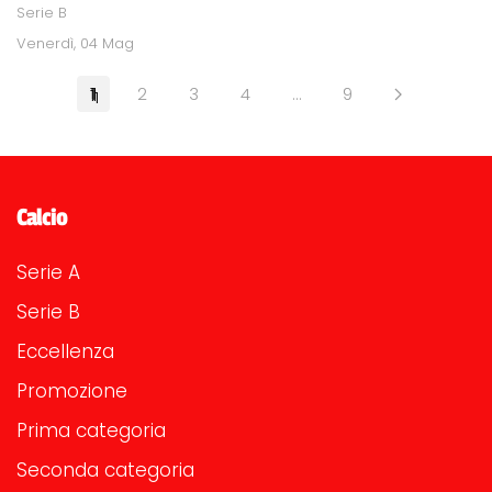
Serie B
Venerdì, 04 Mag
1
2
3
4
…
9
Calcio
Serie A
Serie B
Eccellenza
Promozione
Prima categoria
Seconda categoria