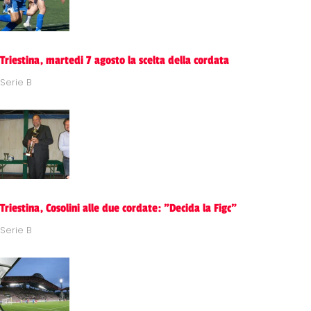
Triestina, martedi 7 agosto la scelta della cordata
Serie B
Triestina, Cosolini alle due cordate: "Decida la Figc"
Serie B