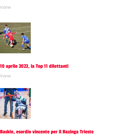
Varie
10 aprile 2022, la Top 11 dilettanti
Varie
Baskin, esordio vincente per il Bazinga Trieste