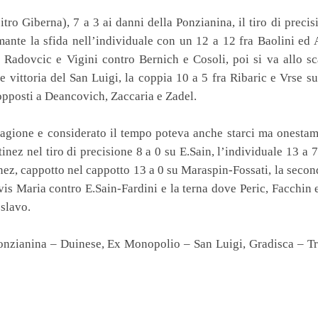
itro Giberna), 7 a 3 ai danni della Ponzianina, il tiro di precis
nte la sfida nell’individuale con un 12 a 12 fra Baolini ed A
 Radovcic e Vigini contro Bernich e Cosoli, poi si va allo sc
 vittoria del San Luigi, la coppia 10 a 5 fra Ribaric e Vrse s
 opposti a Deancovich, Zaccaria e Zadel.
stagione e considerato il tempo poteva anche starci ma onesta
ez nel tiro di precisione 8 a 0 su E.Sain, l’individuale 13 a 
nez, cappotto nel cappotto 13 a 0 su Maraspin-Fossati, la seco
vis Maria contro E.Sain-Fardini e la terna dove Peric, Facchin
oslavo.
nzianina – Duinese, Ex Monopolio – San Luigi, Gradisca – Tre