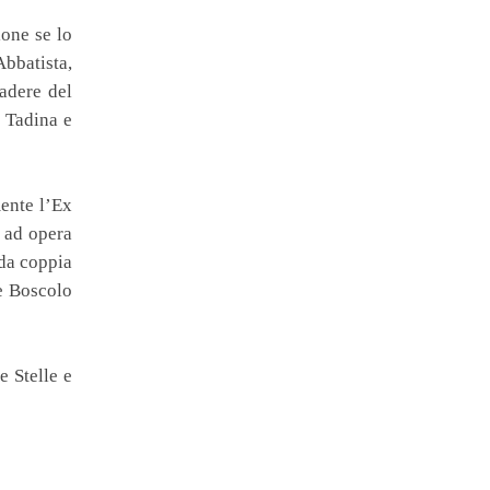
ione se lo
bbatista,
adere del
u Tadina e
mente l’Ex
7 ad opera
nda coppia
 e Boscolo
 Stelle e