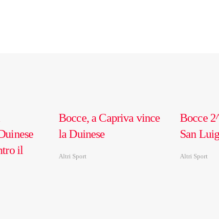
Bocce, a Capriva vince
Bocce 2^
 Duinese
la Duinese
San Luigi
tro il
Altri Sport
Altri Sport