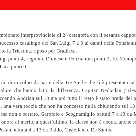
pionato interprovinciale di 2^ categoria con il pesante cappott
successo casalingo del San Luigi 7 a 3 ai danni della Ponziani
ato la Triestina, riposo per Gradisca.
Luigi punti 4, seguono Duinese e Ponzianina punti 2, Ex Monop
disca punti 0.
o un duro colpo da parte della Tre Stelle che si è presentata s
alore che hanno fatto la differenza. Capitan Nedoclan (Triest
accando Andrian sul 10 ma poi tutto il resto è stato preda dei 
a, una vera roccia che non ha concesso nulla chiudendo sul 13
 ma non è bastato, Garofalo e Scognamiglio battuti 7 a 13 da 
onore al merito a quest’ultimo, la classe non è acqua, anche 
Pistan battuta 4 a 13 da Baldo, Castellani e De Santis.