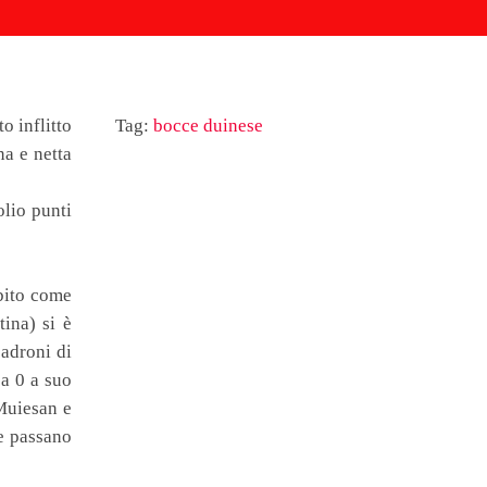
o inflitto
Tag:
bocce duinese
na e netta
olio punti
ubito come
ina) si è
padroni di
 a 0 a suo
Muiesan e
se passano