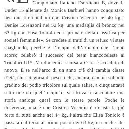
Campionato Italiano Esordienti B, dove le
Under 15 allenate da Monica Barbieri hanno conquistato
ben due titoli italiani con Cristina Visentin nei 40 kg e
Denise Lorenzoni nei 52 kg, una medaglia di bronzo nei
63 kg con Elisa Toniolo ed il primato nella classifica per
società femminile». Se credete si tratti di un refuso vi state
sbagliando, perchè è l’incipit dell’articolo che l’anno
scorso celebrò il successo del team biancoceleste ai
Tricolori U15. Ma domenica scorsa a Ostia è accaduto di
nuovo. E se nell’arco di un anno c’è chi cambia classe
d’età, chi categoria di peso o chi, ancora, cambia soltanto
gradino del podio tricolore sul quale salire, a cinquantatré
settimane da quell’incipit ci si ritrova a raccontare una
storia analoga quasi con le stesse parole. Poche le
differenze, una è che Cristina Visentin è rimasta la più
forte di tutte anche nei 44 kg, l’altra che Elisa Toniolo è
passata dal terzo al primo posto nei 63 kg, ma anche che