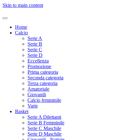
Skip to main content
Home
Calcio
Serie A
Serie B
Serie C
Serie D
Eccellenza
Promozione
Prima categoria
Seconda categoria
Terza categoria
Amatoriale
Giovanili
Calcio femminile
Varie
Basket
Serie A Dilettanti
Serie B Femminile
Serie C Maschile
Serie D Maschile
Giovanili - Notizie