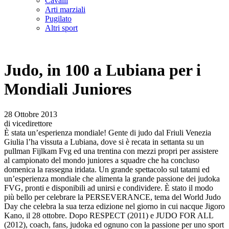
Cavalli
Arti marziali
Pugilato
Altri sport
Judo, in 100 a Lubiana per i
Mondiali Juniores
28 Ottobre 2013
di vicedirettore
È stata un’esperienza mondiale! Gente di judo dal Friuli Venezia
Giulia l’ha vissuta a Lubiana, dove si è recata in settanta su un
pullman Fijlkam Fvg ed una trentina con mezzi propri per assistere
al campionato del mondo juniores a squadre che ha concluso
domenica la rassegna iridata. Un grande spettacolo sul tatami ed
un’esperienza mondiale che alimenta la grande passione dei judoka
FVG, pronti e disponibili ad unirsi e condividere. È stato il modo
più bello per celebrare la PERSEVERANCE, tema del World Judo
Day che celebra la sua terza edizione nel giorno in cui nacque Jigoro
Kano, il 28 ottobre. Dopo RESPECT (2011) e JUDO FOR ALL
(2012), coach, fans, judoka ed ognuno con la passione per uno sport