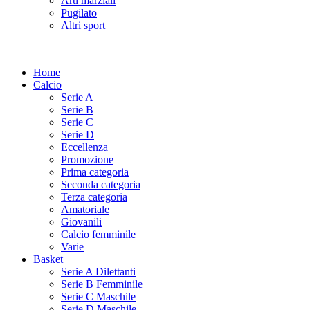
Arti marziali
Pugilato
Altri sport
Home
Calcio
Serie A
Serie B
Serie C
Serie D
Eccellenza
Promozione
Prima categoria
Seconda categoria
Terza categoria
Amatoriale
Giovanili
Calcio femminile
Varie
Basket
Serie A Dilettanti
Serie B Femminile
Serie C Maschile
Serie D Maschile