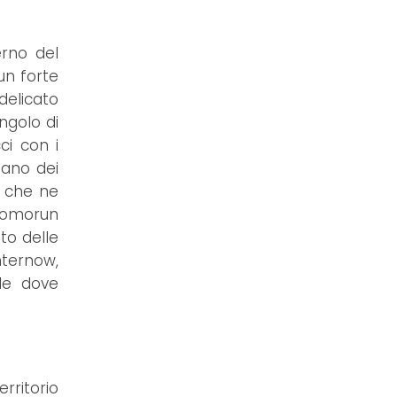
erno del
un forte
delicato
ngolo di
i con i
iano dei
o che ne
Promorun
ato delle
nternow,
ale dove
rritorio