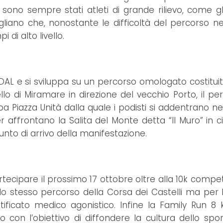
 sono sempre stati atleti di grande rilievo, come gli
liano che, nonostante le difficoltà del percorso ne
 di alto livello.
FIDAL e si sviluppa su un percorso omologato costitui
llo di Miramare in direzione del vecchio Porto, il pe
erba Piazza Unità dalla quale i podisti si addentrano nel
er affrontano la Salita del Monte detta “Il Muro” in c
punto di arrivo della manifestazione.
rtecipare il prossimo 17 ottobre oltre alla 10k compet
lo stesso percorso della Corsa dei Castelli ma per 
ificato medico agonistico. Infine la Family Run 8
o con l’obiettivo di diffondere la cultura dello sp