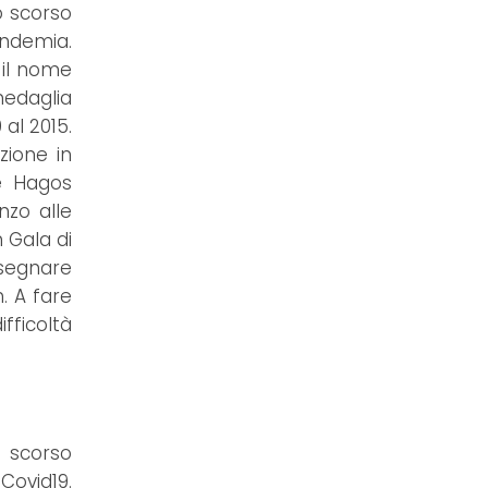
o scorso
ndemia.
a il nome
medaglia
al 2015.
zione in
pe Hagos
nzo alle
n Gala di
 segnare
. A fare
ifficoltà
o scorso
Covid19.