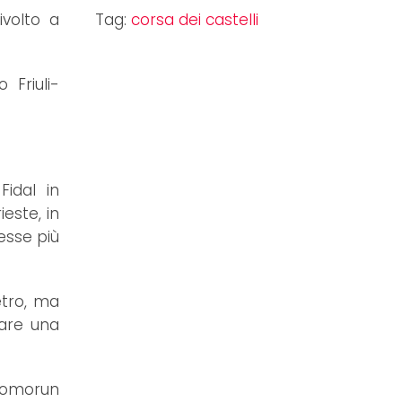
ivolto a
Tag:
corsa dei castelli
 Friuli-
Fidal in
este, in
resse più
etro, ma
lare una
Promorun