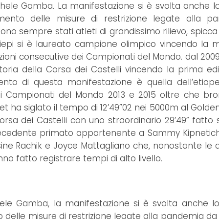
ichele Gamba. La manifestazione si è svolta anche l
mento delle misure di restrizione legate alla pa
sono sempre stati atleti di grandissimo rilievo, spicc
siepi si è laureato campione olimpico vincendo la 
izioni consecutive dei Campionati del Mondo. dal 2009 
toria della Corsa dei Castelli vincendo la prima edi
amento di questa manifestazione è quella dell’etio
 Campionati del Mondo 2013 e 2015 oltre che bro
wet ha siglato il tempo di 12’49”02 nei 5000m al Golde
Corsa dei Castelli con uno straordinario 29’49” fatto
l precedente primato appartenente a Sammy Kipnetich
assine Rachik e Joyce Mattagliano che, nonostante le d
no fatto registrare tempi di alto livello.
chele Gamba, la manifestazione si è svolta anche l
 delle misure di restrizione legate alla pandemia da 