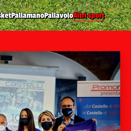
sket
Pallamano
Pallavolo
Altri sport