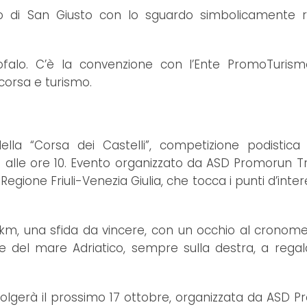
lo di San Giusto con lo sguardo simbolicamente r
rofalo. C’è la convenzione con l’Ente PromoTurismo
corsa e turismo.
la “Corsa dei Castelli”, competizione podistica 
lle ore 10. Evento organizzato da ASD Promorun Tri
egione Friuli-Venezia Giulia, che tocca i punti d’inte
10km, una sfida da vincere, con un occhio al cronom
te del mare Adriatico, sempre sulla destra, a rega
svolgerà il prossimo 17 ottobre, organizzata da ASD 