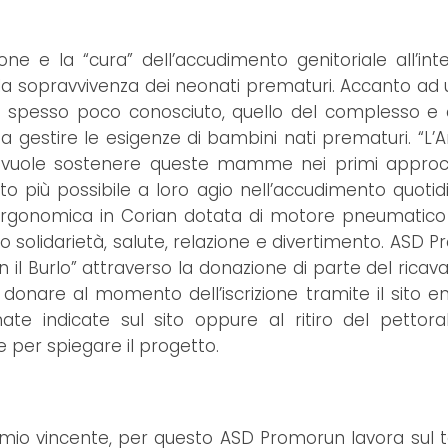
zione e la “cura” dell’accudimento genitoriale all’int
la sopravvivenza dei neonati prematuri. Accanto ad 
to spesso poco conosciuto, quello del complesso e 
gestire le esigenze di bambini nati prematuri. “L’A
uole sostenere queste mamme nei primi approcc
o più possibile a loro agio nell’accudimento quotid
ta ergonomica in Corian dotata di motore pneumatic
no solidarietà, salute, relazione e divertimento. ASD 
n il Burlo” attraverso la donazione di parte del ricav
no donare al momento dell’iscrizione tramite il sito e
nate indicate sul sito oppure al ritiro del pettor
 per spiegare il progetto.
mio vincente, per questo ASD Promorun lavora sul te