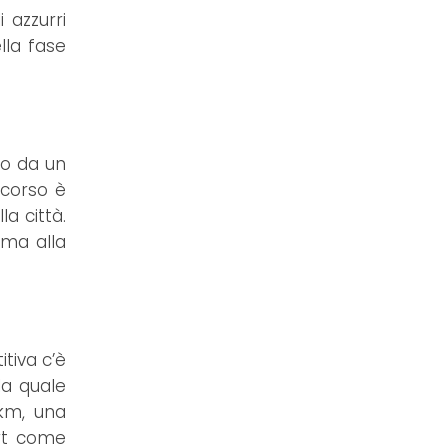
 azzurri
lla fase
to da un
rcorso è
la città.
ima alla
itiva c’è
la quale
 km, una
ort come