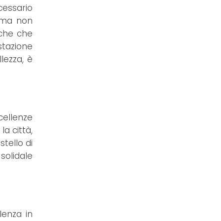
cessario
o ma non
sche che
stazione
lezza, è
cellenze
a città,
tello di
solidale
lenza in