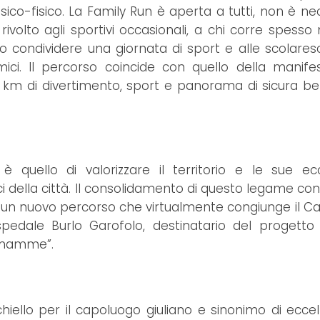
co-fisico. La Family Run è aperta a tutti, non è ne
 rivolto agli sportivi occasionali, a chi corre spess
no condividere una giornata di sport e alle scolare
ici. Il percorso coincide con quello della manife
8 km di divertimento, sport e panorama di sicura bel
quello di valorizzare il territorio e le sue ec
 della città. Il consolidamento di questo legame con l
e un nuovo percorso che virtualmente congiunge il Cas
pedale Burlo Garofolo, destinatario del progetto 
e mamme”.
chiello per il capoluogo giuliano e sinonimo di eccel