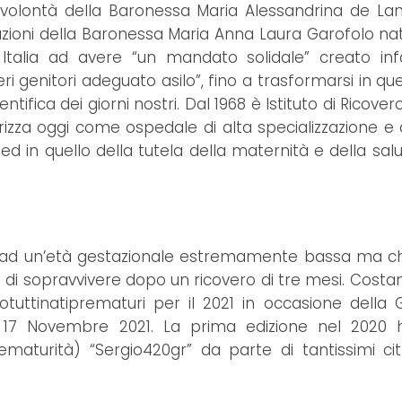
la volontà della Baronessa Maria Alessandrina de L
nazioni della Baronessa Maria Anna Laura Garofolo nat
n Italia ad avere “un mandato solidale” creato inf
ri genitori adeguato asilo”, fino a trasformarsi in qu
ntifica dei giorni nostri. Dal 1968 è Istituto di Ricove
rizza oggi come ospedale di alta specializzazione e di
d in quello della tutela della maternità e della salu
d un’età gestazionale estremamente bassa ma che
di sopravvivere dopo un ricovero di tre mesi. Costa
motuttinatiprematuri per il 2021 in occasione della 
 17 Novembre 2021. La prima edizione nel 2020 h
ematurità) “Sergio420gr” da parte di tantissimi cit