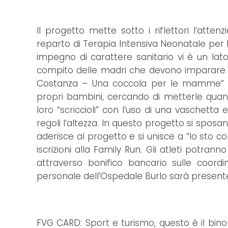
Il progetto mette sotto i riflettori l’atten
reparto di Terapia Intensiva Neonatale per 
impegno di carattere sanitario vi è un la
compito delle madri che devono imparare a 
Costanza – Una coccola per le mamme” v
propri bambini, cercando di metterle quant
loro “scriccioli” con l’uso di una vaschet
regoli l’altezza. In questo progetto si sposa
aderisce al progetto e si unisce a “Io sto co
iscrizioni alla Family Run. Gli atleti potran
attraverso bonifico bancario sulle coordi
personale dell’Ospedale Burlo sarà presente
FVG CARD: Sport e turismo, questo è il bino