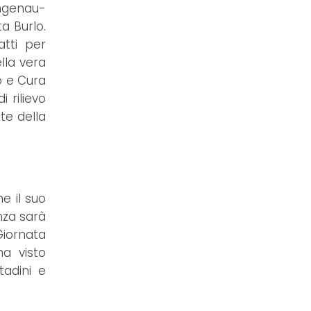
angenau-
a Burlo.
atti per
ella vera
ro e Cura
 rilievo
te della
 il suo
nza sarà
Giornata
a visto
tadini e