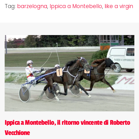
Tag:
barzelogna
,
Ippica a Montebello
,
like a virgin
Ippica a Montebello, il ritorno vincente di Roberto
Vecchione