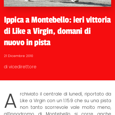
Ippica a Montebello: ieri vittoria
di Like a Virgin, domani di
nuovo in pista
21 Dicembre 2010
di vicedirettore
A
rchiviato il centrale di lunedì, riportato da
Like a Virgin con un 1.15.9 che su una pista
non tanto scorrevole vale molto meno,
all’ippodromo di Montebello si corre anche