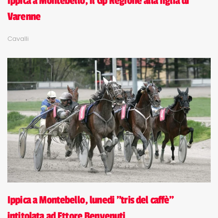
Ippica a Montebello, il Gp Regione alla figlia di
Varenne
Cavalli
Ippica a Montebello, lunedi "tris del caffè"
intitolata ad Ettore Benvenuti