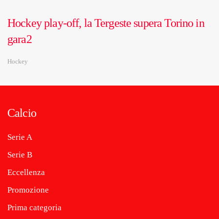
Hockey play-off, la Tergeste supera Torino in
gara2
Hockey
Calcio
Serie A
Serie B
Eccellenza
Promozione
Prima categoria