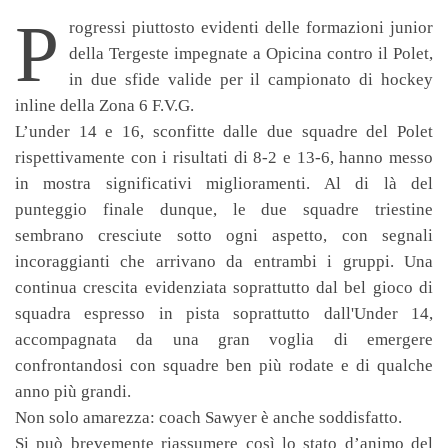
P
rogressi piuttosto evidenti delle formazioni junior
della Tergeste impegnate a Opicina contro il Polet,
in due sfide valide per il campionato di hockey
inline della Zona 6 F.V.G.
L’under 14 e 16, sconfitte dalle due squadre del Polet
rispettivamente con i risultati di 8-2 e 13-6, hanno messo
in mostra significativi miglioramenti. Al di là del
punteggio finale dunque, le due squadre triestine
sembrano cresciute sotto ogni aspetto, con segnali
incoraggianti che arrivano da entrambi i gruppi. Una
continua crescita evidenziata soprattutto dal bel gioco di
squadra espresso in pista soprattutto dall'Under 14,
accompagnata da una gran voglia di emergere
confrontandosi con squadre ben più rodate e di qualche
anno più grandi.
Non solo amarezza: coach Sawyer è anche soddisfatto.
Si può brevemente riassumere così lo stato d’animo del