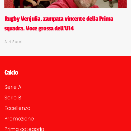
Rugby Venjulia, zampata vincente della Prima
squadra. Voce grossa dell'U14
Altri Sport
Calcio
Serie A
Serie B
Eccellenza
Promozione
Prima categoria