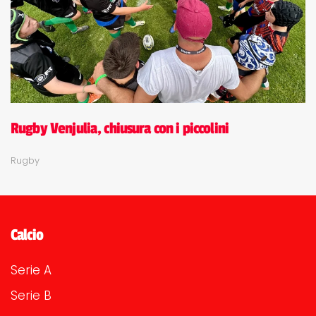
Rugby Venjulia, chiusura con i piccolini
Rugby
Calcio
Serie A
Serie B