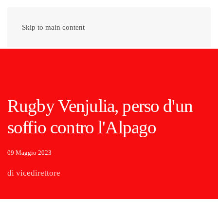
Skip to main content
Rugby Venjulia, perso d'un
soffio contro l'Alpago
09 Maggio 2023
di vicedirettore