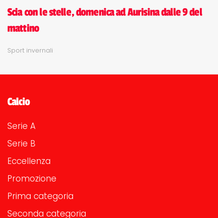
Scia con le stelle, domenica ad Aurisina dalle 9 del
mattino
Sport invernali
Calcio
Serie A
Serie B
Eccellenza
Promozione
Prima categoria
Seconda categoria