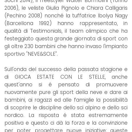
Sochi 2014), il freestyler Walter Bormolini (Torino
2006), le veliste Giulia Pignolo e Chiara Calligaris
(Pechino 2008) nonché la tuffatrice Ibolya Nagy
(Barcellona 1992) hanno rappresentato, in
qualità di Testimonials, il team olimpico che ha
festeggiato questa grande giornata di sport con
gli oltre 230 bambini che hanno invaso l'impianto
sportivo "NEVE&SOLE".
Sull'onda del successo della passata stagione e
di GIOCA ESTATE CON LE STELLE, anche
quest'anno si é pensato di promuovere
nuovamente pure gli sport della neve e dare ai
bambini, ai ragazzi ed alle famiglie la possibilità
di scoprire le discipline dello sci alpino e dello sci
nordico. La risposta é stata estremamente
positiva e questo ci dà la forza e la convinzione
per poter progettare nuove iniziative: queste