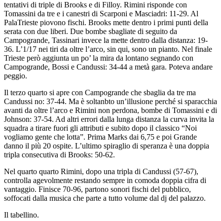
tentativi di triple di Brooks e di Filloy. Rimini risponde con
Tomassini da tre e i canestri di Scarponi e Masciadri: 11-29. Al
PalaTrieste piovono fischi. Brooks mette dentro i primi punti della
serata con due liberi. Due bombe sbagliate di seguito da
Campogrande, Tassinari invece la mette dentro dalla distanza: 19-
36. L’1/17 nei tiri da oltre l’arco, sin qui, sono un pianto. Nel finale
Trieste però aggiunta un po’ la mira da lontano segnando con
Campogrande, Bossi e Candussi: 34-44 a metà gara. Poteva andare
peggio.
Il terzo quarto si apre con Campogrande che sbaglia da tre ma
Candussi no: 37-44. Ma è soltanbto un’illusione perché si sparacchia
avanti da oltre l’arco e Rimini non perdona, bombe di Tomassini e di
Johnson: 37-54. Ad altri errori dalla lunga distanza la curva invita la
squadra a tirare fuori gli attributi e subito dopo il classico “Noi
vogliamo gente che lotta”. Prima Marks dai 6,75 e poi Grande
danno il più 20 ospite. L’ultimo spiraglio di speranza è una doppia
tripla consecutiva di Brooks: 50-62.
Nel quarto quarto Rimini, dopo una tripla di Candussi (57-67),
controlla agevolmente restando sempre in comoda doppia cifra di
vantaggio. Finisce 70-96, partono sonori fischi del pubblico,
soffocati dalla musica che parte a tutto volume dal dj del palazzo.
Il tabellino.