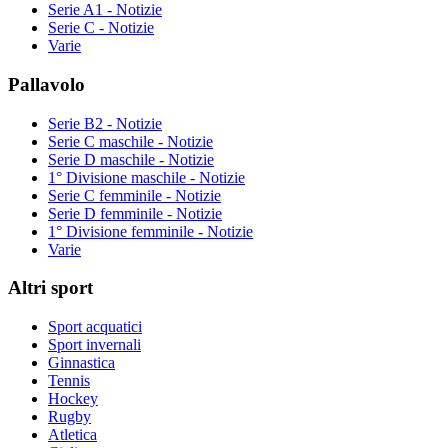
Serie A1 - Notizie
Serie C - Notizie
Varie
Pallavolo
Serie B2 - Notizie
Serie C maschile - Notizie
Serie D maschile - Notizie
1° Divisione maschile - Notizie
Serie C femminile - Notizie
Serie D femminile - Notizie
1° Divisione femminile - Notizie
Varie
Altri sport
Sport acquatici
Sport invernali
Ginnastica
Tennis
Hockey
Rugby
Atletica