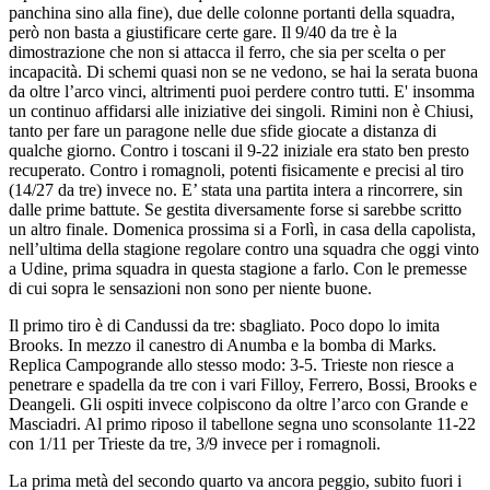
panchina sino alla fine), due delle colonne portanti della squadra,
però non basta a giustificare certe gare. Il 9/40 da tre è la
dimostrazione che non si attacca il ferro, che sia per scelta o per
incapacità. Di schemi quasi non se ne vedono, se hai la serata buona
da oltre l’arco vinci, altrimenti puoi perdere contro tutti. E' insomma
un continuo affidarsi alle iniziative dei singoli. Rimini non è Chiusi,
tanto per fare un paragone nelle due sfide giocate a distanza di
qualche giorno. Contro i toscani il 9-22 iniziale era stato ben presto
recuperato. Contro i romagnoli, potenti fisicamente e precisi al tiro
(14/27 da tre) invece no. E’ stata una partita intera a rincorrere, sin
dalle prime battute. Se gestita diversamente forse si sarebbe scritto
un altro finale. Domenica prossima si a Forlì, in casa della capolista,
nell’ultima della stagione regolare contro una squadra che oggi vinto
a Udine, prima squadra in questa stagione a farlo. Con le premesse
di cui sopra le sensazioni non sono per niente buone.
Il primo tiro è di Candussi da tre: sbagliato. Poco dopo lo imita
Brooks. In mezzo il canestro di Anumba e la bomba di Marks.
Replica Campogrande allo stesso modo: 3-5. Trieste non riesce a
penetrare e spadella da tre con i vari Filloy, Ferrero, Bossi, Brooks e
Deangeli. Gli ospiti invece colpiscono da oltre l’arco con Grande e
Masciadri. Al primo riposo il tabellone segna uno sconsolante 11-22
con 1/11 per Trieste da tre, 3/9 invece per i romagnoli.
La prima metà del secondo quarto va ancora peggio, subito fuori i