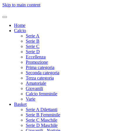
Skip to main content
Home
Calcio
Serie A
Serie B
Serie C
Serie D
Eccellenza
Promozione
Prima categoria
Seconda categoria
Terza categoria
Amatoriale
Giovanili
Calcio femminile
Varie
Basket
Serie A Dilettanti
Serie B Femminile
Serie C Maschile
Serie D Maschile
Giovanili - Notizie