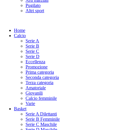
Arti marziali
Pugilato
Altri sport
Home
Calcio
Serie A
Serie B
Serie C
Serie D
Eccellenza
Promozione
Prima categoria
Seconda categoria
Terza categoria
Amatoriale
Giovanili
Calcio femminile
Varie
Basket
Serie A Dilettanti
Serie B Femminile
Serie C Maschile
Serie D Maschile