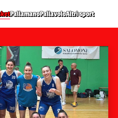
sket
Pallamano
Pallavolo
Altri sport