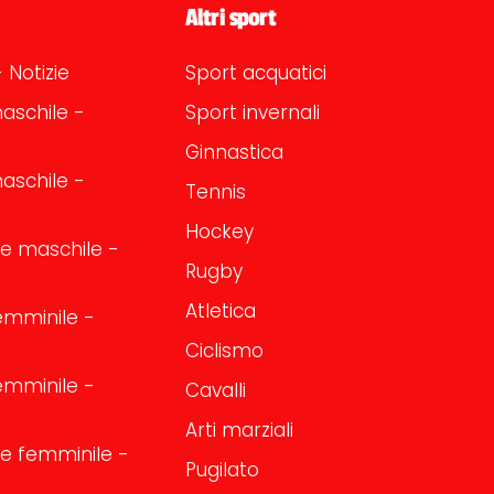
Altri sport
 Notizie
Sport acquatici
aschile -
Sport invernali
Ginnastica
aschile -
Tennis
Hockey
one maschile -
Rugby
Atletica
emminile -
Ciclismo
emminile -
Cavalli
Arti marziali
one femminile -
Pugilato