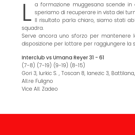
L
a formazione muggesana scende in cam
speriamo di recuperare in vista dei turn
Il risultato parla chiaro, siamo stat
squadra.
Serve ancora uno sforzo per mantenere la
disposizione per lottare per raggiungere la 
Interclub vs Umana Reyer 31 - 61
(7-8) (7-19) (9-19) (8-15)
Gori 3, Iurkic S. , Toscan 8, Ianezic 3, Battilan
All.re Fuligno
Vice All. Zadeo