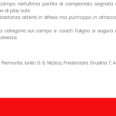
po nell’ultima partita di campionato segnata da i
o di play outs
i abbastanza attenti in difesa ma purtroppo in atta
 categoria sul campo e coach Fuligno si augura ov
salvezza.
a, Piemonte, Iurkic G. 6, Nizzica, Predonzani, Grudina 7, A