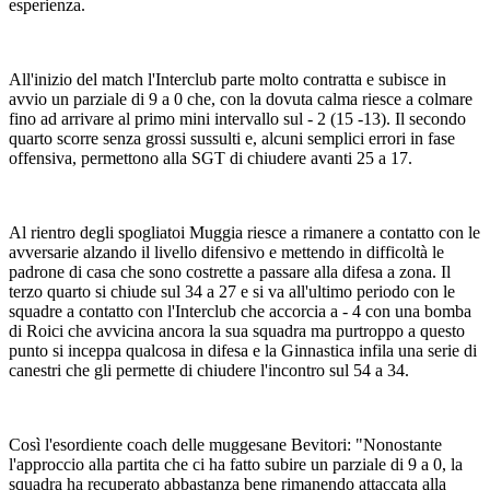
esperienza.
All'inizio del match l'Interclub parte molto contratta e subisce in
avvio un parziale di 9 a 0 che, con la dovuta calma riesce a colmare
fino ad arrivare al primo mini intervallo sul - 2 (15 -13). Il secondo
quarto scorre senza grossi sussulti e, alcuni semplici errori in fase
offensiva, permettono alla SGT di chiudere avanti 25 a 17.
Al rientro degli spogliatoi Muggia riesce a rimanere a contatto con le
avversarie alzando il livello difensivo e mettendo in difficoltà le
padrone di casa che sono costrette a passare alla difesa a zona. Il
terzo quarto si chiude sul 34 a 27 e si va all'ultimo periodo con le
squadre a contatto con l'Interclub che accorcia a - 4 con una bomba
di Roici che avvicina ancora la sua squadra ma purtroppo a questo
punto si inceppa qualcosa in difesa e la Ginnastica infila una serie di
canestri che gli permette di chiudere l'incontro sul 54 a 34.
Così l'esordiente coach delle muggesane Bevitori: "Nonostante
l'approccio alla partita che ci ha fatto subire un parziale di 9 a 0, la
squadra ha recuperato abbastanza bene rimanendo attaccata alla