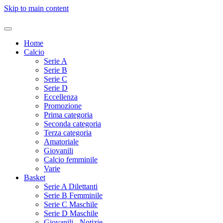
Skip to main content
Home
Calcio
Serie A
Serie B
Serie C
Serie D
Eccellenza
Promozione
Prima categoria
Seconda categoria
Terza categoria
Amatoriale
Giovanili
Calcio femminile
Varie
Basket
Serie A Dilettanti
Serie B Femminile
Serie C Maschile
Serie D Maschile
Giovanili - Notizie