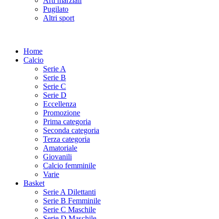
Arti marziali
Pugilato
Altri sport
Home
Calcio
Serie A
Serie B
Serie C
Serie D
Eccellenza
Promozione
Prima categoria
Seconda categoria
Terza categoria
Amatoriale
Giovanili
Calcio femminile
Varie
Basket
Serie A Dilettanti
Serie B Femminile
Serie C Maschile
Serie D Maschile