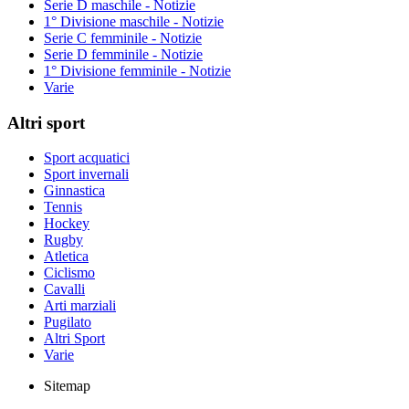
Serie D maschile - Notizie
1° Divisione maschile - Notizie
Serie C femminile - Notizie
Serie D femminile - Notizie
1° Divisione femminile - Notizie
Varie
Altri sport
Sport acquatici
Sport invernali
Ginnastica
Tennis
Hockey
Rugby
Atletica
Ciclismo
Cavalli
Arti marziali
Pugilato
Altri Sport
Varie
Sitemap