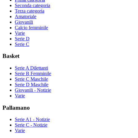
Seconda categoria
Terza categoria
Amatoriale
Giovanili
Calcio femminile
Varie
Serie D
Serie C
Basket
Serie A Dilettanti
Serie B Femminile
Serie C Maschile
Serie D Maschile
Giovanili - Notizie
Varie
Pallamano
Serie A1 - Notizie
Serie C - Notizie
Varie