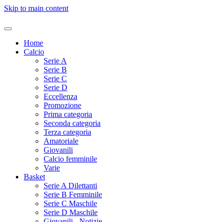
Skip to main content
Home
Calcio
Serie A
Serie B
Serie C
Serie D
Eccellenza
Promozione
Prima categoria
Seconda categoria
Terza categoria
Amatoriale
Giovanili
Calcio femminile
Varie
Basket
Serie A Dilettanti
Serie B Femminile
Serie C Maschile
Serie D Maschile
Giovanili - Notizie