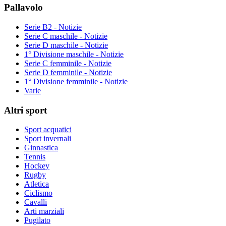
Pallavolo
Serie B2 - Notizie
Serie C maschile - Notizie
Serie D maschile - Notizie
1° Divisione maschile - Notizie
Serie C femminile - Notizie
Serie D femminile - Notizie
1° Divisione femminile - Notizie
Varie
Altri sport
Sport acquatici
Sport invernali
Ginnastica
Tennis
Hockey
Rugby
Atletica
Ciclismo
Cavalli
Arti marziali
Pugilato