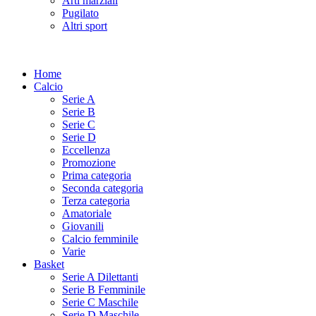
Arti marziali
Pugilato
Altri sport
Home
Calcio
Serie A
Serie B
Serie C
Serie D
Eccellenza
Promozione
Prima categoria
Seconda categoria
Terza categoria
Amatoriale
Giovanili
Calcio femminile
Varie
Basket
Serie A Dilettanti
Serie B Femminile
Serie C Maschile
Serie D Maschile