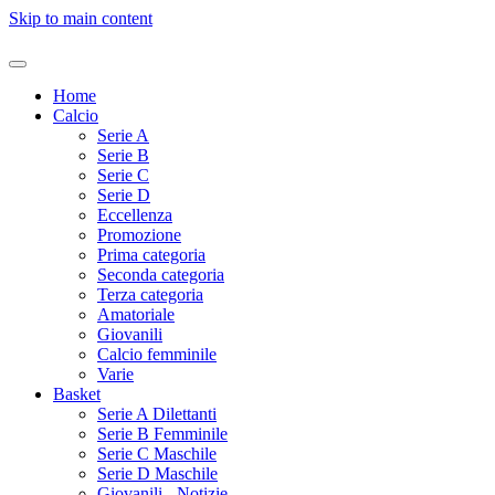
Skip to main content
Home
Calcio
Serie A
Serie B
Serie C
Serie D
Eccellenza
Promozione
Prima categoria
Seconda categoria
Terza categoria
Amatoriale
Giovanili
Calcio femminile
Varie
Basket
Serie A Dilettanti
Serie B Femminile
Serie C Maschile
Serie D Maschile
Giovanili - Notizie