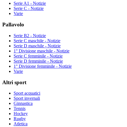
Serie A1 - Notizie
Serie C - Notizie
Varie
Pallavolo
Serie B2 - Notizie
Serie C maschile - Notizie
Serie D maschile - Notizie
1° Divisione maschile - Notizie
Serie C femminile - Notizie
Serie D femminile - Notizie
1° Divisione femminile - Notizie
Varie
Altri sport
Sport acquatici
Sport invernali
Ginnastica
Tennis
Hockey
Rugby
Atletica