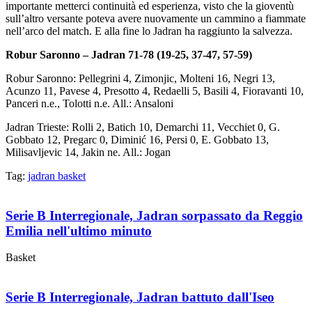
importante metterci continuità ed esperienza, visto che la gioventù
sull’altro versante poteva avere nuovamente un cammino a fiammate
nell’arco del match. E alla fine lo Jadran ha raggiunto la salvezza.
Robur Saronno – Jadran 71-78 (19-25, 37-47, 57-59)
Robur Saronno: Pellegrini 4, Zimonjic, Molteni 16, Negri 13,
Acunzo 11, Pavese 4, Presotto 4, Redaelli 5, Basili 4, Fioravanti 10,
Panceri n.e., Tolotti n.e. All.: Ansaloni
Jadran Trieste: Rolli 2, Batich 10, Demarchi 11, Vecchiet 0, G.
Gobbato 12, Pregarc 0, Diminić 16, Persi 0, E. Gobbato 13,
Milisavljevic 14, Jakin ne. All.: Jogan
Tag:
jadran basket
Serie B Interregionale, Jadran sorpassato da Reggio
Emilia nell'ultimo minuto
Basket
Serie B Interregionale, Jadran battuto dall'Iseo