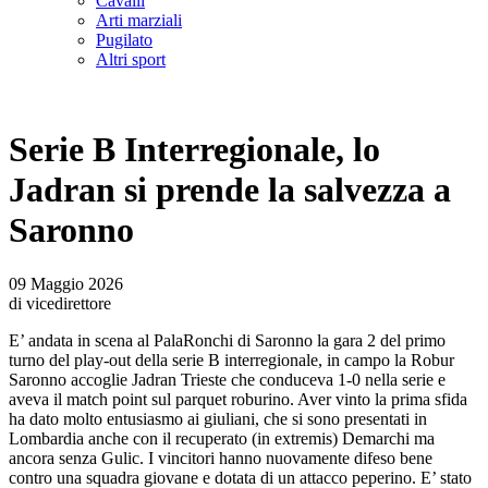
Cavalli
Arti marziali
Pugilato
Altri sport
Serie B Interregionale, lo
Jadran si prende la salvezza a
Saronno
09 Maggio 2026
di vicedirettore
E’ andata in scena al PalaRonchi di Saronno la gara 2 del primo
turno del play-out della serie B interregionale, in campo la Robur
Saronno accoglie Jadran Trieste che conduceva 1-0 nella serie e
aveva il match point sul parquet roburino. Aver vinto la prima sfida
ha dato molto entusiasmo ai giuliani, che si sono presentati in
Lombardia anche con il recuperato (in extremis) Demarchi ma
ancora senza Gulic. I vincitori hanno nuovamente difeso bene
contro una squadra giovane e dotata di un attacco peperino. E’ stato