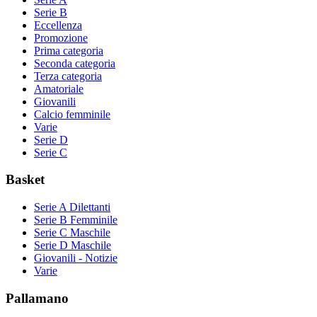
Serie B
Eccellenza
Promozione
Prima categoria
Seconda categoria
Terza categoria
Amatoriale
Giovanili
Calcio femminile
Varie
Serie D
Serie C
Basket
Serie A Dilettanti
Serie B Femminile
Serie C Maschile
Serie D Maschile
Giovanili - Notizie
Varie
Pallamano