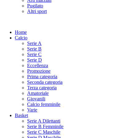
Arti marziali
Pugilato
Altri sport
Home
Calcio
Serie A
Serie B
Serie C
Serie D
Eccellenza
Promozione
Prima categoria
Seconda categoria
Terza categoria
Amatoriale
Giovanili
Calcio femminile
Varie
Basket
Serie A Dilettanti
Serie B Femminile
Serie C Maschile
Serie D Maschile