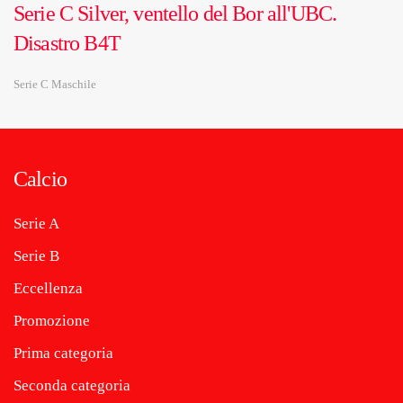
Serie C Silver, ventello del Bor all'UBC.
Disastro B4T
Serie C Maschile
Calcio
Serie A
Serie B
Eccellenza
Promozione
Prima categoria
Seconda categoria