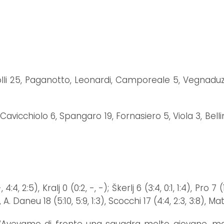
lli 25, Paganotto, Leonardi, Camporeale 5, Vegnaduzz
vicchiolo 6, Spangaro 19, Fornasiero 5, Viola 3, Belli
 2:5), Kralj 0 (0:2, -, -); Škerlj 6 (3:4, 0:1, 1:4), Pro 7 (1:1,
), A. Daneu 18 (5:10, 5:9, 1:3), Scocchi 17 (4:4, 2:3, 3:8), Mat