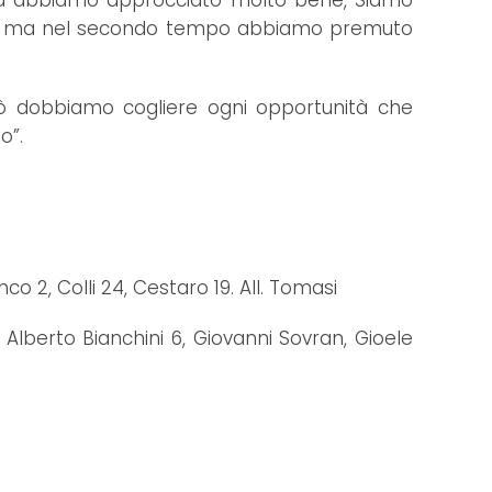
 ma abbiamo approcciato molto bene, Siamo
 cali, ma nel secondo tempo abbiamo premuto
erò dobbiamo cogliere ogni opportunità che
o”.
co 2, Colli 24, Cestaro 19. All. Tomasi
, Alberto Bianchini 6, Giovanni Sovran, Gioele