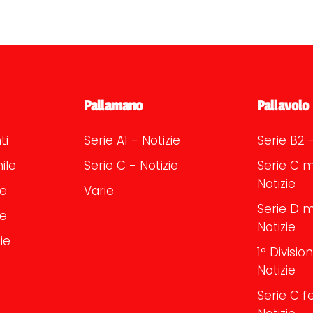
Pallamano
Pallavolo
ti
Serie A1 - Notizie
Serie B2 -
ile
Serie C - Notizie
Serie C m
Notizie
le
Varie
Serie D m
le
Notizie
ie
1° Divisi
Notizie
Serie C f