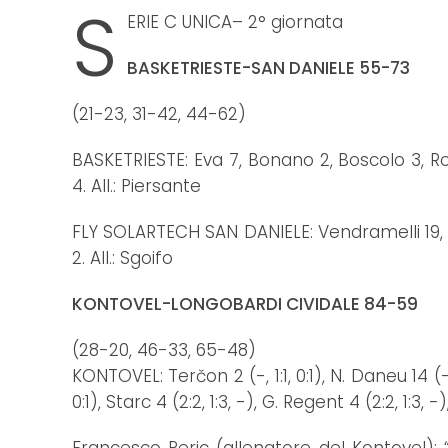
S
ERIE C UNICA– 2° giornata
BASKETRIESTE-SAN DANIELE 55-73
(21-23, 31-42, 44-62)
BASKETRIESTE: Eva 7, Bonano 2, Boscolo 3, Ro
4. All.: Piersante
FLY SOLARTECH SAN DANIELE: Vendramelli 19, Ca
2. All.: Sgoifo
KONTOVEL-LONGOBARDI CIVIDALE 84-59
(28-20, 46-33, 65-48)
KONTOVEL: Terčon 2 (-, 1:1, 0:1), N. Daneu 14 (-, 4:4,
0:1), Starc 4 (2:2, 1:3, -), G. Regent 4 (2:2, 1:3, -