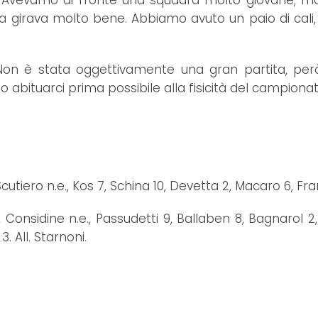
): “Avevamo di fronte una squadra molto giovane,
 palla girava molto bene. Abbiamo avuto un paio di
 “Non è stata oggettivamente una gran partita, p
bituarci prima possibile alla fisicità del campionat
cutiero n.e., Kos 7, Schina 10, Devetta 2, Macaro 6, Fran
 Considine n.e., Passudetti 9, Ballaben 8, Bagnarol 2
3. All. Starnoni.