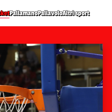
sket
Pallamano
Pallavolo
Altri sport