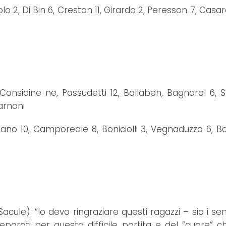
 Di Bin 6, Crestan 11, Girardo 2, Peresson 7, Casara 
onsidine ne, Passudetti 12, Ballaben, Bagnarol 6, Str
tarnoni
iano 10, Camporeale 8, Boniciolli 3, Vegnaduzzo 6, Bo
ule): “Io devo ringraziare questi ragazzi – sia i seni
preparati per questa difficile partita e del “cuore