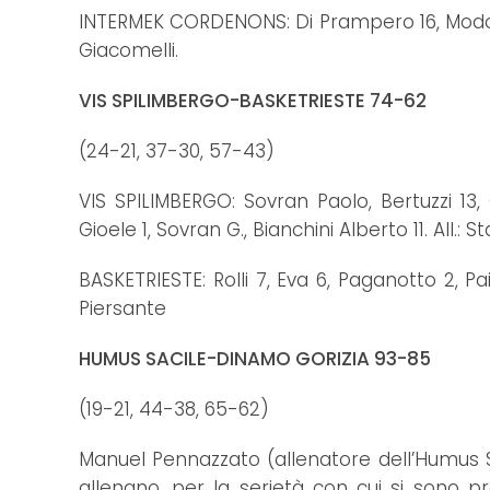
INTERMEK CORDENONS: Di Prampero 16, Modolo 2,
Giacomelli.
VIS SPILIMBERGO-BASKETRIESTE 74-62
(24-21, 37-30, 57-43)
VIS SPILIMBERGO: Sovran Paolo, Bertuzzi 13, C
Gioele 1, Sovran G., Bianchini Alberto 11. All.: S
BASKETRIESTE: Rolli 7, Eva 6, Paganotto 2, Pa
Piersante
HUMUS SACILE-DINAMO GORIZIA 93-85
(19-21, 44-38, 65-62)
Manuel Pennazzato (allenatore dell’Humus Sac
allenano, per la serietà con cui si sono 