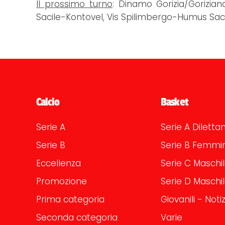
Il prossimo turno
: Dinamo Gorizia/Gorizia
Sacile-Kontovel, Vis Spilimbergo-Humus Sacil
Calcio
Basket
Serie A
Serie A Dilettan
Serie B
Serie B Femmin
Eccellenza
Serie C Maschi
Promozione
Serie D Maschi
Prima categoria
Giovanili - Notiz
Seconda categoria
Varie