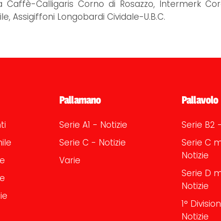
na Caffè-Calligaris Corno di Rosazzo, Intermerk Co
e, Assigiffoni Longobardi Cividale-U.B.C.
Pallamano
Pallavolo
ti
Serie A1 - Notizie
Serie B2 -
ile
Serie C - Notizie
Serie C m
Notizie
le
Varie
Serie D m
le
Notizie
ie
1° Divisi
Notizie