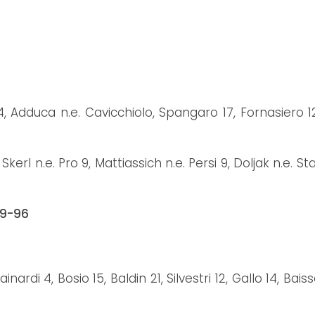
dduca n.e. Cavicchiolo, Spangaro 17, Fornasiero 12, V
kerl n.e. Pro 9, Mattiassich n.e. Persi 9, Doljak n.e. S
89-96
di 4, Bosio 15, Baldin 21, Silvestri 12, Gallo 14, Baiss