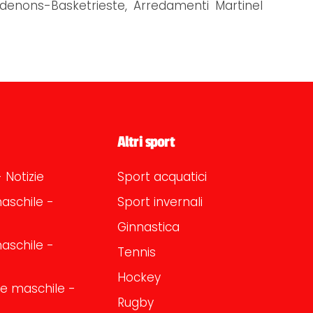
rdenons-Basketrieste, Arredamenti Martinel
Altri sport
 Notizie
Sport acquatici
aschile -
Sport invernali
Ginnastica
aschile -
Tennis
Hockey
one maschile -
Rugby