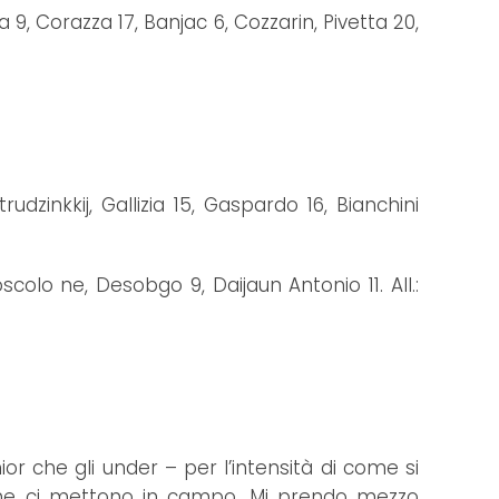
9, Corazza 17, Banjac 6, Cozzarin, Pivetta 20,
udzinkkij, Gallizia 15, Gaspardo 16, Bianchini
scolo ne, Desobgo 9, Daijaun Antonio 11. All.:
or che gli under – per l’intensità di come si
” che ci mettono in campo. Mi prendo mezzo