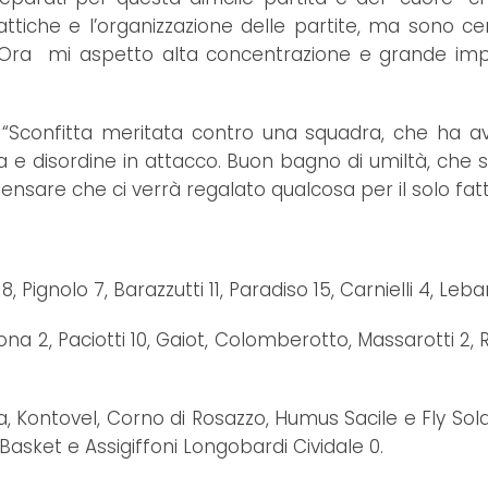
ttiche e l’organizzazione delle partite, ma sono 
 Ora mi aspetto alta concentrazione e grande imp
 “Sconfitta meritata contro una squadra, che ha av
sa e disordine in attacco. Buon bagno di umiltà, ch
nsare che ci verrà regalato qualcosa per il solo fatt
8, Pignolo 7, Barazzutti 11, Paradiso 15, Carnielli 4, Leba
na 2, Paciotti 10, Gaiot, Colomberotto, Massarotti 2, R
 Kontovel, Corno di Rosazzo, Humus Sacile e Fly Solar
Basket e Assigiffoni Longobardi Cividale 0.