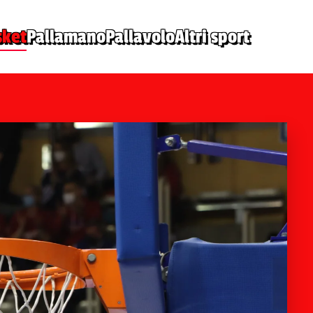
sket
Pallamano
Pallavolo
Altri sport