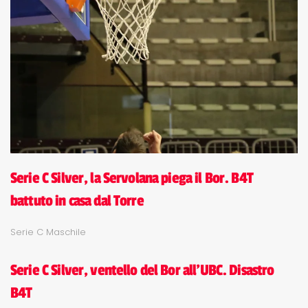
Serie C Silver, la Servolana piega il Bor. B4T
battuto in casa dal Torre
Serie C Maschile
Serie C Silver, ventello del Bor all'UBC. Disastro
B4T