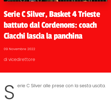
Serie C Silver, Basket 4 Trieste
battuto dal Cordenons: coach
Ciacchi lascia la panchina
09 Novembre 2022
di vicedirettore
S
erie C Silver alle prese con la sesta uscita.