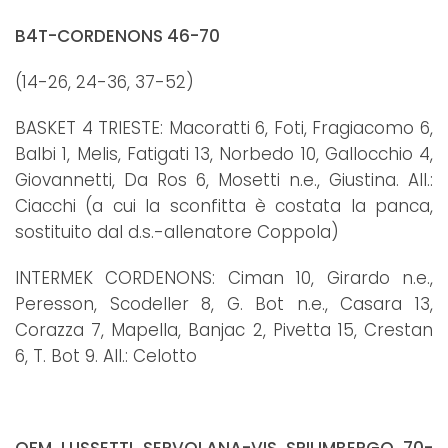
B4T-CORDENONS 46-70
(14-26, 24-36, 37-52)
BASKET 4 TRIESTE: Macoratti 6, Foti, Fragiacomo 6,
Balbi 1, Melis, Fatigati 13, Norbedo 10, Gallocchio 4,
Giovannetti, Da Ros 6, Mosetti n.e., Giustina. All.:
Ciacchi (a cui la sconfitta è costata la panca,
sostituito dal d.s.-allenatore Coppola)
INTERMEK CORDENONS: Ciman 10, Girardo n.e.,
Peresson, Scodeller 8, G. Bot n.e., Casara 13,
Corazza 7, Mapella, Banjac 2, Pivetta 15, Crestan
6, T. Bot 9. All.: Celotto
OFM LUSSETTI SERVOLANA-VIS SPILIMBERGO 70-