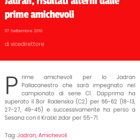
Jadran, risultati alterni dalle
prime amichevoli
07 Settembre 2010
di vicedirettore
P
rime amichevoli per lo Jadran
Pallacanestro che sarà impegnato nel
campionato di serie C1. Dapprima ha
superato il Bor Radenska (C2) per 66-62 (18-13,
27-27, 49-45) e successivamente ha perso a
Sesana con il Kraški zidar per 55-71.
Tag:
Jadran
,
Amichevoli