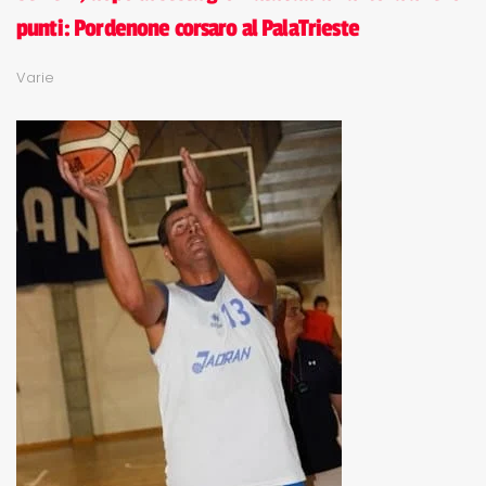
punti: Pordenone corsaro al PalaTrieste
Varie