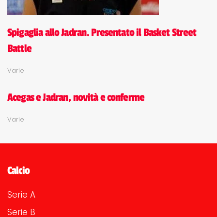
Spigaglia allo Jadran. Presentato il Basket Street
Battle
Varie
Acegas e Jadran, novità e conferme
Varie
Calcio
Serie A
Serie B