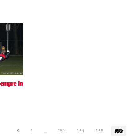
sempre in
1
…
183
184
185
186