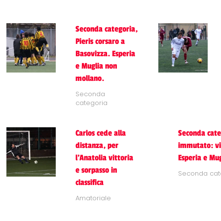
Seconda categoria,
Pieris corsaro a
Basovizza. Esperia
e Muglia non
mollano.
Seconda
categoria
Carlos cede alla
Seconda cate
distanza, per
immutato: vit
l'Anatolia vittoria
Esperia e Mug
e sorpasso in
Seconda cat
classifica
Amatoriale