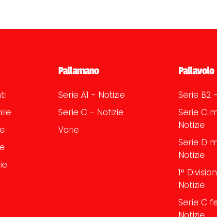
Pallamano
Pallavolo
ti
Serie A1 - Notizie
Serie B2 -
ile
Serie C - Notizie
Serie C m
Notizie
le
Varie
Serie D m
le
Notizie
ie
1° Divisi
Notizie
Serie C f
Notizie