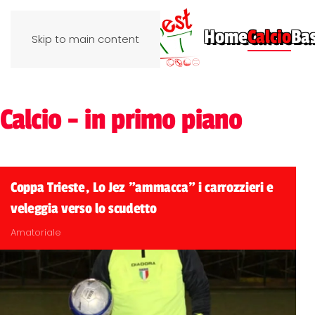
Home
Calcio
Ba
Skip to main content
Calcio - in primo piano
Coppa Trieste, Lo Jez "ammacca" i carrozzieri e
veleggia verso lo scudetto
Amatoriale