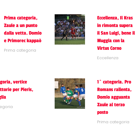
Prima categoria,
Eccellenza, Il Kras
Zaule a un punto
in rimonta supera
dalla vetta. Domio
il San Luigi, bene il
e Primorec kappaò
Muggia con la
Virtus Corno
Prima categoria
Eccellenza
goria, vertice
1^ categoria. Pro
torie per Pieris,
Romans rallenta,
lia
Domio agguanta
Zaule al terzo
egoria
posto
Prima categoria