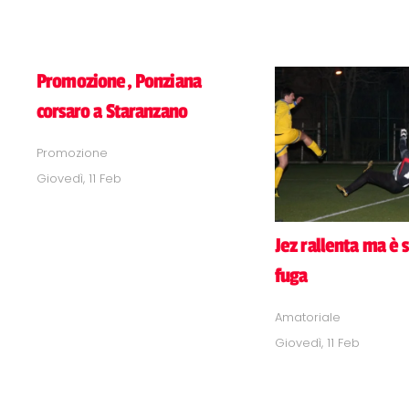
Promozione, Ponziana
corsaro a Staranzano
Promozione
Giovedì, 11 Feb
Jez rallenta ma è 
fuga
Amatoriale
Giovedì, 11 Feb