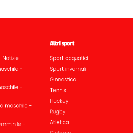
Altri sport
 Notizie
Sport acquatici
aschile -
Sport invernali
Ginnastica
aschile -
Tennis
Hockey
one maschile -
Rugby
Atletica
emminile -
Ciclismo