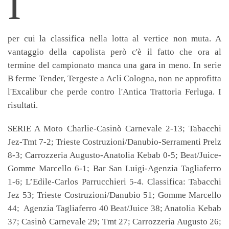
I
per cui la classifica nella lotta al vertice non muta. A
vantaggio della capolista però c'è il fatto che ora al
termine del campionato manca una gara in meno. In serie
B ferme Tender, Tergeste a Acli Cologna, non ne approfitta
l'Excalibur che perde contro l'Antica Trattoria Ferluga. I
risultati.
SERIE A Moto Charlie-Casinò Carnevale 2-13; Tabacchi
Jez-Tmt 7-2; Trieste Costruzioni/Danubio-Serramenti Prelz
8-3; Carrozzeria Augusto-Anatolia Kebab 0-5; Beat/Juice-
Gomme Marcello 6-1; Bar San Luigi-Agenzia Tagliaferro
1-6; L’Edile-Carlos Parrucchieri 5-4. Classifica: Tabacchi
Jez 53; Trieste Costruzioni/Danubio 51; Gomme Marcello
44; Agenzia Tagliaferro 40 Beat/Juice 38; Anatolia Kebab
37; Casinò Carnevale 29; Tmt 27; Carrozzeria Augusto 26;