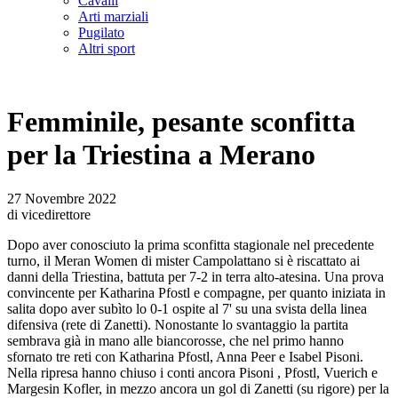
Cavalli
Arti marziali
Pugilato
Altri sport
Femminile, pesante sconfitta
per la Triestina a Merano
27 Novembre 2022
di vicedirettore
Dopo aver conosciuto la prima sconfitta stagionale nel precedente
turno, il Meran Women di mister Campolattano si è riscattato ai
danni della Triestina, battuta per 7-2 in terra alto-atesina. Una prova
convincente per Katharina Pfostl e compagne, per quanto iniziata in
salita dopo aver subìto lo 0-1 ospite al 7' su una svista della linea
difensiva (rete di Zanetti). Nonostante lo svantaggio la partita
sembrava già in mano alle biancorosse, che nel primo hanno
sfornato tre reti con Katharina Pfostl, Anna Peer e Isabel Pisoni.
Nella ripresa hanno chiuso i conti ancora Pisoni , Pfostl, Vuerich e
Margesin Kofler, in mezzo ancora un gol di Zanetti (su rigore) per la