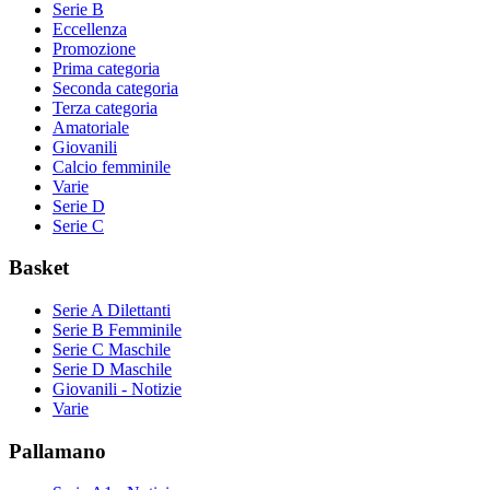
Serie B
Eccellenza
Promozione
Prima categoria
Seconda categoria
Terza categoria
Amatoriale
Giovanili
Calcio femminile
Varie
Serie D
Serie C
Basket
Serie A Dilettanti
Serie B Femminile
Serie C Maschile
Serie D Maschile
Giovanili - Notizie
Varie
Pallamano