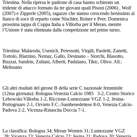
Triestina. Nella ripresa le padrone di casa hanno schierato un
tridente di attacco formato da tre giovani quali Pisoni (2006) , Wolf
(2007) e Zipperle (2005), ragazze che stanno crescendo benissimo al
fianco di soce di reparto come Nischler, Reiner e Peer. Domenica
prossima tappa di Coppa Italia a Villorba per il Meran, mentre
l’Unione è stata eliminata dalla competizione nel primo turno.
Triestina: Malaroda, Usenich, Peressotti, Virgili, Paoletti, Zanetti,
Tortolo, Blarzino, Nemaz, Gallo, Desinano – Storchi, Blasotto,
Buzzai, Sandrin, Zuliani, Alberti, Padulano, Tikic, Olivo. All.:
Melissano
Gli altri risultati del girone B della serie C nazionale femminile
(12ma giornata): Bologna-Venezia Calcio 1985 3-2, Centro Storico
Lebowski-Villorba 1-2, Riccione-Lumezzane VGZ 1-2, Jesina-
Portogruaro 2-1, Orvieto F.C.-Sambenedettese 8-0, Venezia Calcio-
Padova 2-2, Vicenza-Rinascita Doccia 7-1.
La classifica: Bologna 34; Meran Women 31; Lumezzane VGZ
28; Vicenza 23; Venezia Calcio 22; Jesina 21; Padova 20; Venezia