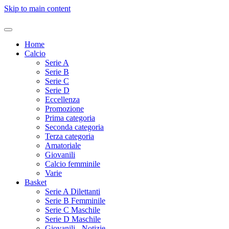
Skip to main content
Home
Calcio
Serie A
Serie B
Serie C
Serie D
Eccellenza
Promozione
Prima categoria
Seconda categoria
Terza categoria
Amatoriale
Giovanili
Calcio femminile
Varie
Basket
Serie A Dilettanti
Serie B Femminile
Serie C Maschile
Serie D Maschile
Giovanili - Notizie