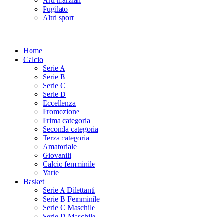
Arti marziali
Pugilato
Altri sport
Home
Calcio
Serie A
Serie B
Serie C
Serie D
Eccellenza
Promozione
Prima categoria
Seconda categoria
Terza categoria
Amatoriale
Giovanili
Calcio femminile
Varie
Basket
Serie A Dilettanti
Serie B Femminile
Serie C Maschile
Serie D Maschile