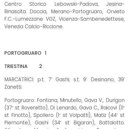
Centro Storico Lebowski-Padova, Jesina-
Rinascita Doccia, Merano-Portogruaro, Orvieto
F.C.-Lumezzane VGZ, Vicenza-Sambenedettese,
Venezia Calcio-Riccione.
PORTOGRUARO 1
TRIESTINA 2
MARCATRICI: p.t. 7’ Gashi; s.t. 9’ Desinano, 39’
Zanetti.
Portogruaro: Fontana, Minutello, Gava V., Durigon
(37′ st Roveretto), Di Lenardo, Gava C., Raicovi (11′
st Finotto), Spollero (1′ st Volpatti), Matiz (44′ st
Piemonte), Gashi (34′ st Bigaran), Battaiotto.