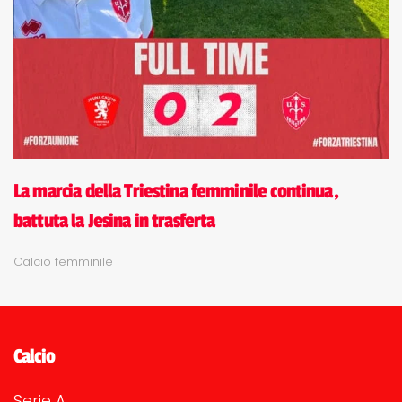
La marcia della Triestina femminile continua,
battuta la Jesina in trasferta
Calcio femminile
Calcio
Serie A