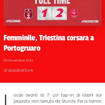
Femminile, Triestina corsara a
Portogruaro
06 Novembre 2022
di vicedirettore
L
ocali avanti al 7’ col tap-in di Gashi sul
piazzato non tenuto da Storchi. Poi ci hanno