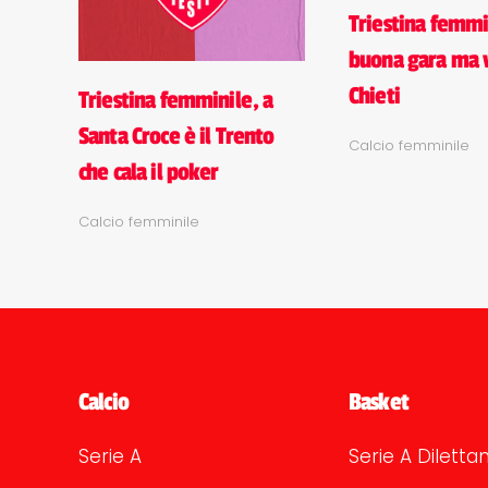
Triestina femmi
buona gara ma v
Chieti
Triestina femminile, a
Santa Croce è il Trento
Calcio femminile
che cala il poker
Calcio femminile
Calcio
Basket
Serie A
Serie A Dilettan