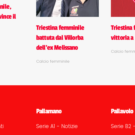
nile,
ince il
Triestina femminile
Triestina
battuta dal Villorba
vittoria a
dell'ex Melissano
Calcio femm
Calcio femminile
Pallamano
Pallavolo
ti
Serie A1 - Notizie
Serie B2 -