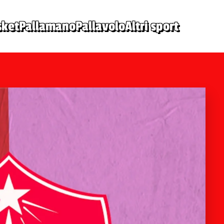
sket
Pallamano
Pallavolo
Altri sport