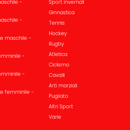
aschile -
Sport invernali
Ginnastica
aschile -
Tennis
Hockey
one maschile -
Rugby
Atletica
emminile -
Ciclismo
emminile -
Cavalli
Arti marziali
one femminile -
Pugilato
Altri Sport
Varie