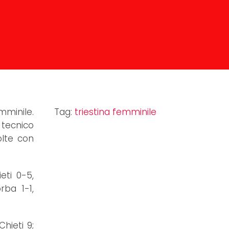
mminile.
Tag:
triestina femminile
 tecnico
olte con
eti 0-5,
rba 1-1,
Chieti 9;