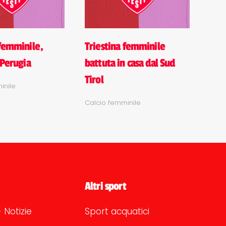
 femminile,
Triestina femminile
 Perugia
battuta in casa dal Sud
Tirol
inile
Calcio femminile
Altri sport
 Notizie
Sport acquatici