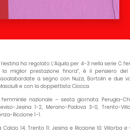
Triestina ha regolato L’Aquila per 4-3 nella serie C fe
la miglior prestazione finora”, è il pensiero del
soalabardate a segno con Nuzzi, Bortolin e due v
asciulli e con la doppiettista Ciocca.
e C femminile nazionale – sesta giornata: Perugia-Chi
viso-Jesina 1-2, Merano-Padova 3-0, Trento-Villo
nza-Riccione 1-1.
 Calcio 14; Trento 11; Jesina e Riccione 10; Villorba e 