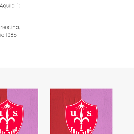
quila 1;
iestina,
io 1985-