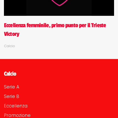
Eccellenza femminile, primo punto per il Trieste
Victory
Calcio
Calcio
Serie A
Serie B
Eccellenza
Promozione