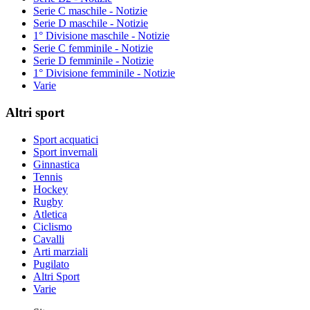
Serie C maschile - Notizie
Serie D maschile - Notizie
1° Divisione maschile - Notizie
Serie C femminile - Notizie
Serie D femminile - Notizie
1° Divisione femminile - Notizie
Varie
Altri sport
Sport acquatici
Sport invernali
Ginnastica
Tennis
Hockey
Rugby
Atletica
Ciclismo
Cavalli
Arti marziali
Pugilato
Altri Sport
Varie