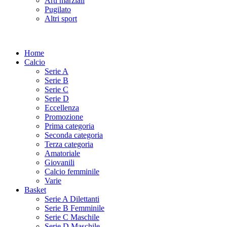
Arti marziali
Pugilato
Altri sport
Home
Calcio
Serie A
Serie B
Serie C
Serie D
Eccellenza
Promozione
Prima categoria
Seconda categoria
Terza categoria
Amatoriale
Giovanili
Calcio femminile
Varie
Basket
Serie A Dilettanti
Serie B Femminile
Serie C Maschile
Serie D Maschile