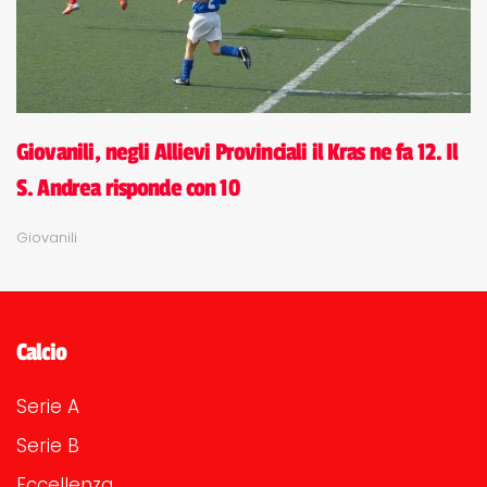
Giovanili, negli Allievi Provinciali il Kras ne fa 12. Il
S. Andrea risponde con 10
Giovanili
Calcio
Serie A
Serie B
Eccellenza