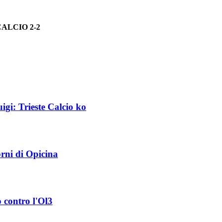
ALCIO 2-2
igi: Trieste Calcio ko
orni di Opicina
 contro l'Ol3