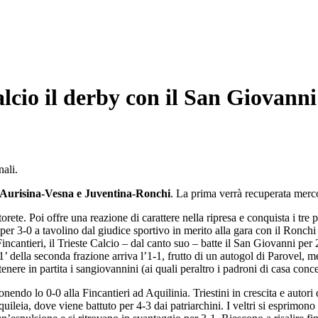
alcio il derby con il San Giovanni
ali.
Aurisina-Vesna e Juventina-Ronchi
. La prima verrà recuperata merco
utorete. Poi offre una reazione di carattere nella ripresa e conquista i tr
 per 3-0 a tavolino dal giudice sportivo in merito alla gara con il Ronchi
incantieri, il Trieste Calcio – dal canto suo – batte il San Giovanni pe
 della seconda frazione arriva l’1-1, frutto di un autogol di Parovel, men
tenere in partita i sangiovannini (ai quali peraltro i padroni di casa con
ndo lo 0-0 alla Fincantieri ad Aquilinia. Triestini in crescita e autori
uileia, dove viene battuto per 4-3 dai patriarchini. I veltri si esprimo