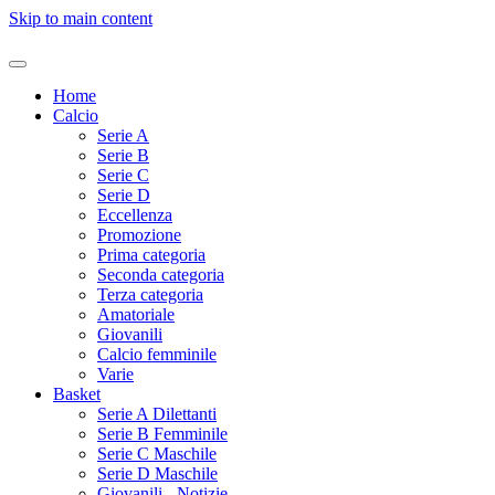
Skip to main content
Home
Calcio
Serie A
Serie B
Serie C
Serie D
Eccellenza
Promozione
Prima categoria
Seconda categoria
Terza categoria
Amatoriale
Giovanili
Calcio femminile
Varie
Basket
Serie A Dilettanti
Serie B Femminile
Serie C Maschile
Serie D Maschile
Giovanili - Notizie