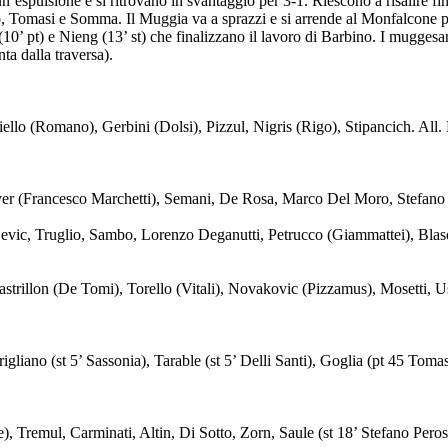
’espulsione e si ritrovano in svantaggio per 3-1. Riescono a risalire fin
o, Tomasi e Somma. Il Muggia va a sprazzi e si arrende al Monfalcone per 
ri (10’ pt) e Nieng (13’ st) che finalizzano il lavoro di Barbino. I mugg
ta dalla traversa).
lo (Romano), Gerbini (Dolsi), Pizzul, Nigris (Rigo), Stipancich. All.
 (Francesco Marchetti), Semani, De Rosa, Marco Del Moro, Stefano Ma
c, Truglio, Sambo, Lorenzo Deganutti, Petrucco (Giammattei), Blason,
llon (De Tomi), Torello (Vitali), Novakovic (Pizzamus), Mosetti, Usai 
no (st 5’ Sassonia), Tarable (st 5’ Delli Santi), Goglia (pt 45 Tomasi
remul, Carminati, Altin, Di Sotto, Zorn, Saule (st 18’ Stefano Peros