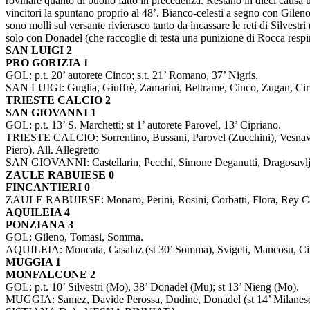
rovinare quanto di buono fatto in precedenza. Restano in dieci causa un
vincitori la spuntano proprio al 48’. Bianco-celesti a segno con Gilen
sono molli sul versante rivierasco tanto da incassare le reti di Silvest
solo con Donadel (che raccoglie di testa una punizione di Rocca respin
SAN LUIGI 2
PRO GORIZIA 1
GOL: p.t. 20’ autorete Cinco; s.t. 21’ Romano, 37’ Nigris.
SAN LUIGI: Guglia, Giuffrè, Zamarini, Beltrame, Cinco, Zugan, Ciriel
TRIESTE CALCIO 2
SAN GIOVANNI 1
GOL: p.t. 13’ S. Marchetti; st 1’ autorete Parovel, 13’ Cipriano.
TRIESTE CALCIO: Sorrentino, Bussani, Parovel (Zucchini), Vesnaver
Piero). All. Allegretto
SAN GIOVANNI: Castellarin, Pecchi, Simone Deganutti, Dragosavljevi
ZAULE RABUIESE 0
FINCANTIERI 0
ZAULE RABUIESE: Monaro, Perini, Rosini, Corbatti, Flora, Rey Castri
AQUILEIA 4
PONZIANA 3
GOL: Gileno, Tomasi, Somma.
AQUILEIA: Moncata, Casalaz (st 30’ Somma), Svigeli, Mancosu, Ciriglia
MUGGIA 1
MONFALCONE 2
GOL: p.t. 10’ Silvestri (Mo), 38’ Donadel (Mu); st 13’ Nieng (Mo).
MUGGIA: Samez, Davide Perossa, Dudine, Donadel (st 14’ Milanese), T