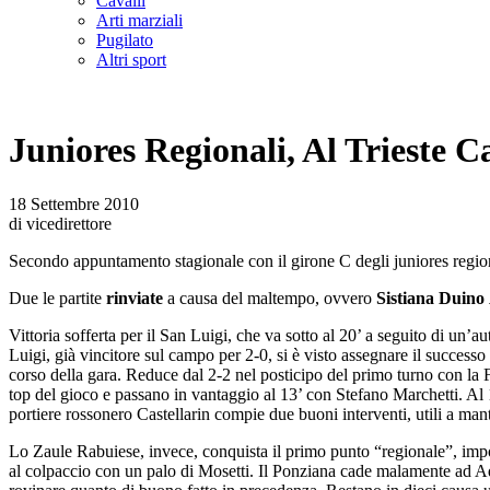
Cavalli
Arti marziali
Pugilato
Altri sport
Juniores Regionali, Al Trieste C
18 Settembre 2010
di vicedirettore
Secondo appuntamento stagionale con il girone C degli juniores region
Due le partite
rinviate
a causa del maltempo, ovvero
Sistiana Duino
Vittoria sofferta per il San Luigi, che va sotto al 20’ a seguito di un’a
Luigi, già vincitore sul campo per 2-0, si è visto assegnare il successo
corso della gara. Reduce dal 2-2 nel posticipo del primo turno con la F
top del gioco e passano in vantaggio al 13’ con Stefano Marchetti. Al 1’
portiere rossonero Castellarin compie due buoni interventi, utili a man
Lo Zaule Rabuiese, invece, conquista il primo punto “regionale”, impone
al colpaccio con un palo di Mosetti. Il Ponziana cade malamente ad Aq