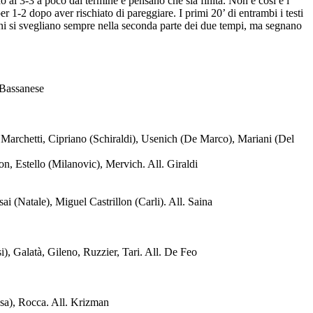
o al 3-3 a poco dal termine e pensano che sia finita. Non è così e i
1-2 dopo aver rischiato di pareggiare. I primi 20’ di entrambi i testi
esani si svegliano sempre nella seconda parte dei due tempi, ma segnano
 Bassanese
rchetti, Cipriano (Schiraldi), Usenich (De Marco), Mariani (Del
 Estello (Milanovic), Mervich. All. Giraldi
(Natale), Miguel Castrillon (Carli). All. Saina
), Galatà, Gileno, Ruzzier, Tari. All. De Feo
sa), Rocca. All. Krizman