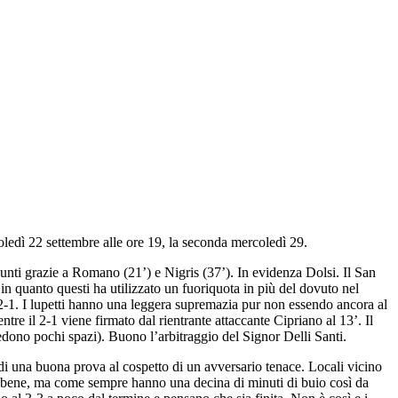
ledì 22 settembre alle ore 19, la seconda mercoledì 29.
e punti grazie a Romano (21’) e Nigris (37’). In evidenza Dolsi. Il San
 in quanto questi ha utilizzato un fuoriquota in più del dovuto nel
r 2-1. I lupetti hanno una leggera supremazia pur non essendo ancora al
tre il 2-1 viene firmato dal rientrante attaccante Cipriano al 13’. Il
cedono pochi spazi). Buono l’arbitraggio del Signor Delli Santi.
 di una buona prova al cospetto di un avversario tenace. Locali vicino
no bene, ma come sempre hanno una decina di minuti di buio così da