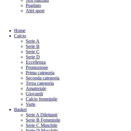
Arti marziali
Pugilato
Altri sport
Home
Calcio
Serie A
Serie B
Serie C
Serie D
Eccellenza
Promozione
Prima categoria
Seconda categoria
Terza categoria
Amatoriale
Giovanili
Calcio femminile
Varie
Basket
Serie A Dilettanti
Serie B Femminile
Serie C Maschile
Serie D Maschile