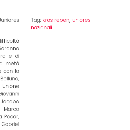
Juniores
Tag:
kras repen
,
juniores
nazionali
fficoltà
 Saranno
ra e di
i a metà
re con la
Belluno,
, Unione
Giovanni
, Jacopo
i, Marco
a Pecar,
 Gabriel