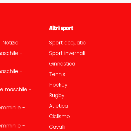
Altri sport
 Notizie
Sport acquatici
aschile -
Sport invernali
Ginnastica
aschile -
Tennis
Hockey
one maschile -
Rugby
Atletica
emminile -
Ciclismo
emminile -
Cavalli