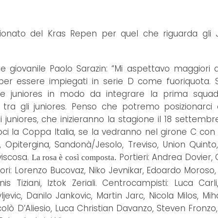
onato del Kras Repen per quel che riguarda gli 
re giovanile Paolo Sarazin: “Mi aspettavo maggiori di
ti per essere impiegati in serie D come fuoriquota.
 e juniores in modo da integrare la prima squad
e tra gli juniores. Penso che potremo posizionarc
li juniores, che inizieranno la stagione il 18 settemb
 la Coppa Italia, se la vedranno nel girone C con 
, Opitergina, Sandonà/Jesolo, Treviso, Union Quinto
viscosa.
Portieri: Andrea Dovier, 
La rosa è così composta.
nsori: Lorenzo Bucovaz, Niko Jevnikar, Edoardo Moroso
is Tiziani, Iztok Zeriali. Centrocampisti: Luca Carl
vic, Danilo Jankovic, Martin Jarc, Nicola Milos, Mih
colò D’Aliesio, Luca Christian Davanzo, Steven Fronzo,