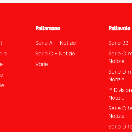
Pallamano
Pallavolo
ti
Serie A1 - Notizie
Serie B2 -
ile
Serie C - Notizie
Serie C m
Notizie
le
Varie
Serie D m
le
Notizie
ie
1° Divisi
Notizie
Serie C f
Notizie
Serie D f