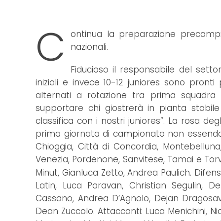
C
ontinua la preparazione precampi
nazionali.
Fiducioso il responsabile del setto
iniziali e invece 10-12 juniores sono pron
alternati a rotazione tra prima squadra
supportare chi giostrerà in pianta stabil
classifica con i nostri juniores”. La rosa deg
prima giornata di campionato non essendoci
Chioggia, Città di Concordia, Montebelluna
Venezia, Pordenone, Sanvitese, Tamai e Tor
Minut, Gianluca Zetto, Andrea Paulich. Dife
Latin, Luca Paravan, Christian Segulin, Den
Cassano, Andrea D’Agnolo, Dejan Dragosavlje
Dean Zuccolo. Attaccanti: Luca Menichini, Ni