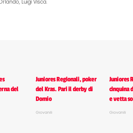
rlando, Luigi Visca.
es
Juniores Regionali, poker
Juniores 
erna del
del Kras. Pari il derby di
cinquina 
i
Domio
e vetta so
Giovanili
Giovanili