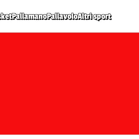
sket
Pallamano
Pallavolo
Altri sport