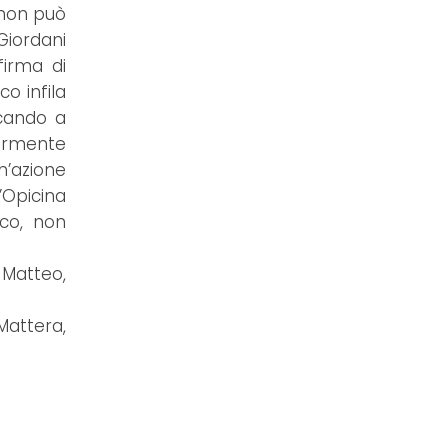
 non può
Giordani
firma di
o infila
cando a
iormente
n’azione
’Opicina
rco, non
 Matteo,
Mattera,