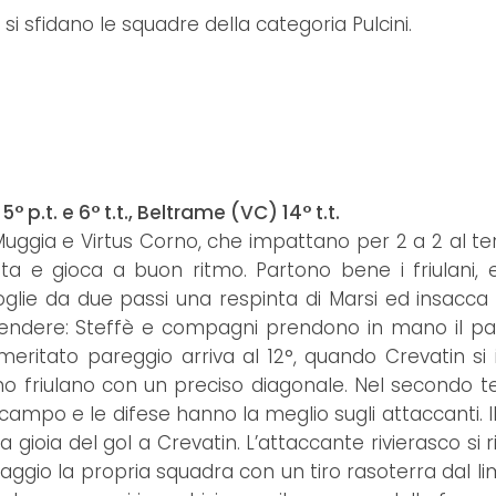
si sfidano le squadre della categoria Pulcini.
° p.t. e 6° t.t., Beltrame (VC) 14° t.t.
 Muggia e Virtus Corno, che impattano per 2 a 2 al te
 e gioca a buon ritmo. Partono bene i friulani, 
glie da due passi una respinta di Marsi ed insacca
tendere: Steffè e compagni prendono in mano il pal
l meritato pareggio arriva al 12°, quando Crevatin si
uno friulano con un preciso diagonale. Nel secondo 
po e le difese hanno la meglio sugli attaccanti. I
 gioia del gol a Crevatin. L’attaccante rivierasco si 
aggio la propria squadra con un tiro rasoterra dal li