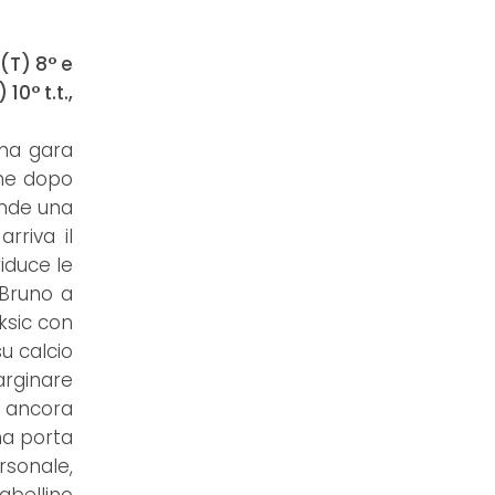
 (T) 8° e
 10° t.t.,
una gara
che dopo
rende una
rriva il
riduce le
 Bruno a
eksic con
su calcio
arginare
° ancora
na porta
rsonale,