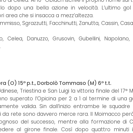
o di Celea. Al 10° Oblach iscrive il proprio nome sul 
lo dopo una bella azione in velocità. L’ultimo gol 
ri area che si insacca a mezz’altezza.
misso, Sgrazzutti, Facchinutti, Zanutta, Cassin, Cas
uno, Celea, Danuzzo, Grusovin, Gubellini, Napolano,
.
ra (O) 15° p.t., Dorbolò Tommaso (M) 6° t.t.
ese, Triestina e San Luigi la vittoria finale del 17° 
hanno superato l’Opicina per 2 a 1 al termine di una 
ente valida. Sin dall’inizio entrambe le squadr
ioni da rete sono davvero merce rara. Il Moimacco per
ognoso del successo, mentre alla formazione di C
re al girone finale. Così dopo quattro minuti i 