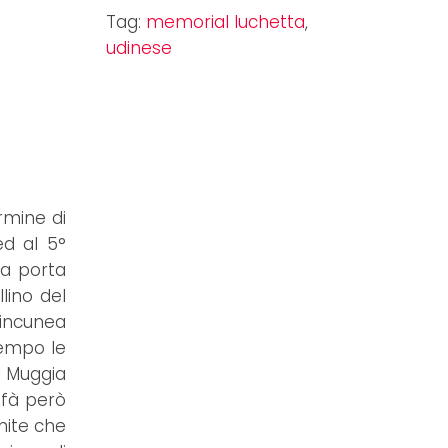
Tag:
memorial luchetta
,
udinese
rmine di
ed al 5°
 a porta
lino del
 incunea
tempo le
l Muggia
rifà però
mite che