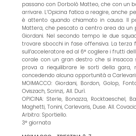
passano con Dorbolò Matteo, che con un boli
arrivare. L’Opicina fatica a reagire, anche
è attento quando chiamato in causa. Il pa
Mattera, che pescato a centro area da un p
Giordani. Nel secondo tempo le due squ
trovare sbocchi in fase offensiva. La terz
sull’acceleratore ed al 6° cogliere i frutti
corale con un gran destro che si insacca so
prova a riequilibrare le sorti della gara,
concedendo alcuna opportunità a Carlevari
MOIMACCO: Giordani, Bordon, Golop, Fonta
Oviszach, Scrinzi,. All. Durì.
OPICINA: Sterle, Bonazza, Rocktaeschel, Ba
Maghetti, Tonini, Carlevaris, Duse. All. Covaci
Arbitro: Sportiello.
3° giornata