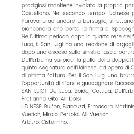
prodigiosi mantiene inviolata la propria po
Castellano. Nel secondo tempo l’Udinese pe
Paravano ad andare a bersaglio, sfruttando 
bianconera che porta la firma di Specogna, 
Nell’ultimo periodo, dopo la quarta rete dei
Luca, il San Luigi ha una reazione di orgogl
dopo una discesa sulla sinistra lascia parti
Dell’Erba ha sui piedi la palla della doppiett
quinta segnatura dell’Udinese, ad opera di C
di ottima fattura. Per il San Luigi una bru
l’opportunità di rifarsi e guadagnare l’accesso
SAN LUIGI: De Luca, Boido, Cottiga, Dell’Erb
Fratianna, Gita. All. Dolsi.
UDINESE: Bulfon, Biancuzzi, Ermacora, Martini
Vuerich, Mirolo, Pertoldi. All. Vuerich.
Arbitro: Cisternino.