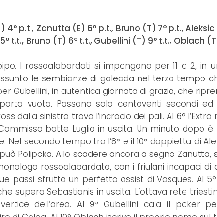
 4° p.t., Zanutta (E) 6° p.t., Bruno (T) 7° p.t., Aleksic
5° t.t., Bruno (T) 6° t.t., Gubellini (T) 9° t.t., Oblach (T)
oipo. I rossoalabardati si impongono per 11 a 2, in 
 assunto le sembianze di goleada nel terzo tempo 
er Gubellini, in autentica giornata di grazia, che rip
porta vuota. Passano solo centoventi secondi ed a
dalla sinistra trova l’incrocio dei pali. Al 6° l’Extra 
Commisso batte Luglio in uscita. Un minuto dopo è
ite. Nel secondo tempo tra l’8° e il 10° doppietta di Al
la può Polipcka. Allo scadere ancora a segno Zanutta, 
 monologo rossoalabardato, con i friulani incapaci di 
 due passi sfrutta un perfetto assist di Vasques. Al 5
he supera Sebastianis in uscita. L’ottava rete triesti
ertice dell’area. Al 9° Gubellini cala il poker pe