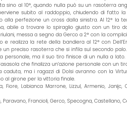
rta sino al 10°, quando nulla può su un rasoterra ang
rviene subito al raddoppio, chiudendo di fatto la 
alla perfezione un cross dalla sinistra. Al 12° la te
abile a trovare lo spiraglio giusto con un tiro dal
 friulani, messa a segno da Gerco a 2° con la complici
io e realizza la rete della bandiera al 12° con Dell’E
re un preciso rasoterra che si infila sul secondo palo
a personale, ma il suo tiro finisce di un nulla a lato. 
asasola che finalizza un’azione personale con un tiro
tta caduta, ma i ragazzi di Dolsi avranno con la Virt
 al girone per la vittoria finale.
a, Fiore, Labianca Marrone, Lizzul, Armenio, Janijc, 
s, Paravano, Francioli, Gerco, Specogna, Castellano, C