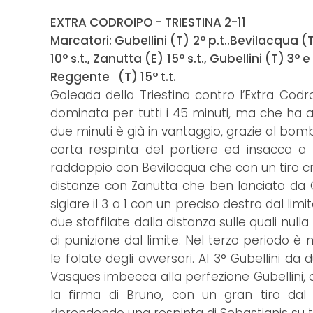
EXTRA CODROIPO - TRIESTINA 2-11
Marcatori: Gubellini (T) 2° p.t..Bevilacqua (T)
10° s.t., Zanutta (E) 15° s.t., Gubellini (T) 3° e 
Reggente (T) 15° t.t.
Goleada della Triestina contro l’Extra Codr
dominata per tutti i 45 minuti, ma che ha
due minuti è già in vantaggio, grazie al bomb
corta respinta del portiere ed insacca a 
raddoppio con Bevilacqua che con un tiro cross 
distanze con Zanutta che ben lanciato da 
siglare il 3 a 1 con un preciso destro dal lim
due staffilate dalla distanza sulle quali nul
di punizione dal limite. Nel terzo periodo è
le folate degli avversari. Al 3° Gubellini da
Vasques imbecca alla perfezione Gubellini, c
la firma di Bruno, con un gran tiro dal v