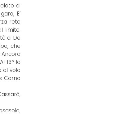
olato di
gara, E’
rza rete
 limite.
tà di De
rba, che
. Ancora
Al 13° la
 al volo
us Corno
Cassarà,
asasola,