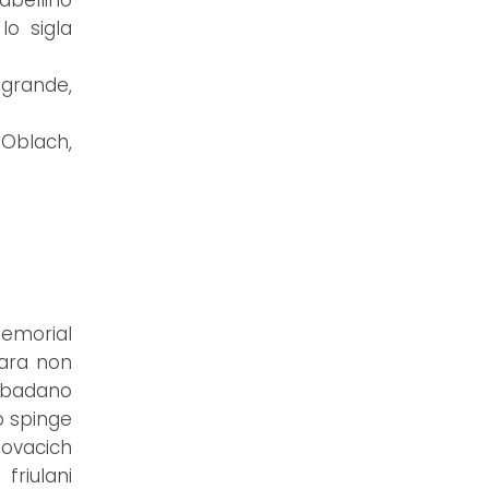
tabellino
lo sigla
agrande,
 Oblach,
Memorial
gara non
e badano
ò spinge
ovacich
friulani