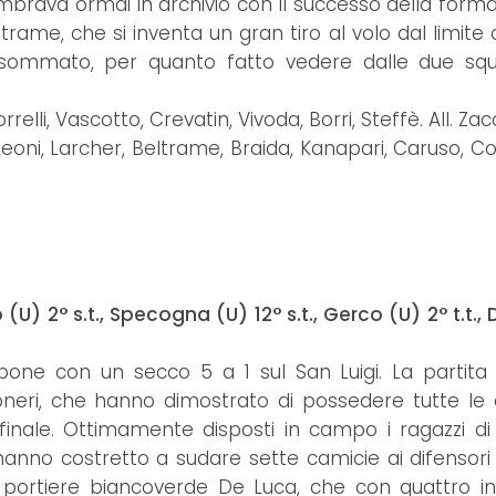
sembrava ormai in archivio con il successo della forma
ltrame, che si inventa un gran tiro al volo dal limite
o sommato, per quanto fatto vedere dalle due squ
elli, Vascotto, Crevatin, Vivoda, Borri, Steffè. All. Zac
Leoni, Larcher, Beltrame, Braida, Kanapari, Caruso, Co
U) 2° s.t., Specogna (U) 12° s.t., Gerco (U) 2° t.t., 
pone con un secco 5 a 1 sul San Luigi. La partita
eri, che hanno dimostrato di possedere tutte le 
a finale. Ottimamente disposti in campo i ragazzi di
nno costretto a sudare sette camicie ai difensori d
 portiere biancoverde De Luca, che con quattro in