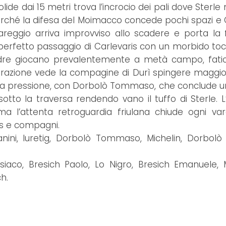
de dai 15 metri trova l’incrocio dei pali dove Sterle
 perché la difesa del Moimacco concede pochi spazi e 
reggio arriva improvviso allo scadere e porta la 
erfetto passaggio di Carlevaris con un morbido tocc
adre giocano prevalentemente a metà campo, fati
a frazione vede la compagine di Durì spingere magg
 della pressione, con Dorbolò Tommaso, che conclude u
tto la traversa rendendo vano il tuffo di Sterle. L
 ma l’attenta retroguardia friulana chiude ogni va
s e compagni.
nini, Iuretig, Dorbolò Tommaso, Michelin, Dorbolò
siaco, Bresich Paolo, Lo Nigro, Bresich Emanuele, 
ch.