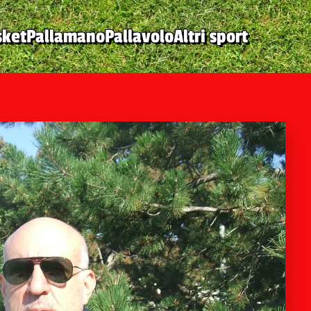
sket
Pallamano
Pallavolo
Altri sport