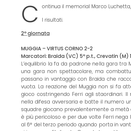
C
ontinua il memorial Marco Luchetta, 
I risultati.
2° giornata
MUGGIA – VIRTUS CORNO 2-2
Marcatori: Braida (VC) 5° p.t., Crevatin (M) 15
L’equilibrio la fa da padrone nella gara tra
una gara non spettacolare, ma combattuta
passano in vantaggio con Braida che racco
vuota. La reazione del Muggia non si fa at
gioco costringendo Ferri agli staordinari. I
nella difesa avversaria e batte il numero 
squadre giocano prevalentemente a metà cam
è più pericoloso e per due volte Ferri nega la
al 6° del terzo periodo quando porta in vant