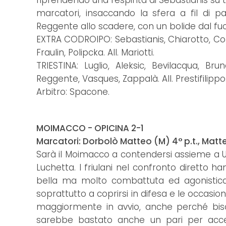
riprendendo una respinta di Sebastianis su tir
marcatori, insaccando la sfera a fil di pa
Reggente allo scadere, con un bolide dal fuo
EXTRA CODROIPO: Sebastianis, Chiarotto, Com
Fraulin, Polipcka. All. Mariotti.
TRIESTINA: Luglio, Aleksic, Bevilacqua, Br
Reggente, Vasques, Zappalà. All. Prestifilippo
Arbitro: Spacone.
MOIMACCO - OPICINA 2-1
Marcatori: Dorbolò Matteo (M) 4° p.t., Matte
Sarà il Moimacco a contendersi assieme a Udin
Luchetta. I friulani nel confronto diretto 
bella ma molto combattuta ed agonisticam
soprattutto a coprirsi in difesa e le occas
maggiormente in avvio, anche perché bis
sarebbe bastato anche un pari per accede