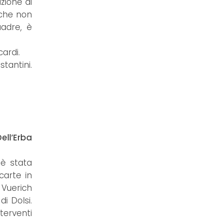
zione di
 che non
adre, è
cardi.
stantini.
Dell’Erba
 è stata
carte in
 Vuerich
i Dolsi.
terventi